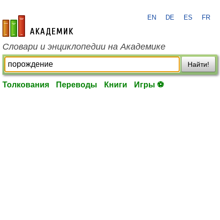
EN
DE
ES
FR
academic.ru
Словари и энциклопедии на Академике
Найти!
Толкования
Переводы
Книги
Игры ⚽