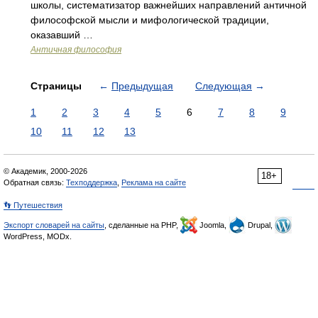
школы, систематизатор важнейших направлений античной
философской мысли и мифологической традиции,
оказавший …
Античная философия
Страницы
←
Предыдущая
Следующая
→
1
2
3
4
5
6
7
8
9
10
11
12
13
© Академик, 2000-2026
18+
Обратная связь:
Техподдержка
,
Реклама на сайте
👣 Путешествия
Экспорт словарей на сайты
, сделанные на PHP,
Joomla,
Drupal,
WordPress, MODx.