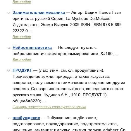
Википедия
Занимательная механика
— Автор: Вадим Панов Язык
53
оригинала: русский Серия: La Mystique De Moscou
Издательство: Эксмо Выпуск: 2009 ISBN: ISBN 978 5 699
22322 0 …
Википедия
Нейролингвистика
— Не следует путать с
54
нейролингвистическим программированием. &#160; …
Википедия
ПРОДУКТ
— (лат.; этим. см. сл. продуктивный).
55
Произведение земли, природы, а также искусства;
вещество, получаемое от химического соединения других
веществ. Словарь иностранных слов, вошедших в состав
русского языка. Чудинов А.Н., 1910. ПРОДУКТ 1)
общее&#8230; …
Словарь иностранных слов русского языка
возбуждение
— Побуждение, подбивание,
56
подговаривание, подзадоривание, подстрекательство,
наущение, агитация; импульс, стимул, толчок, аффект. Ср.