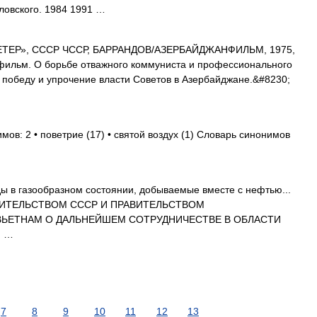
ловского. 1984 1991 …
ЕР», СССР ЧССР, БАРРАНДОВ/АЗЕРБАЙДЖАНФИЛЬМ, 1975,
 фильм. О борьбе отважного коммуниста и профессионального
 победу и упрочение власти Советов в Азербайджане.&#8230;
мов: 2 • поветрие (17) • святой воздух (1) Словарь синонимов
ы в газообразном состоянии, добываемые вместе с нефтью...
ВИТЕЛЬСТВОМ СССР И ПРАВИТЕЛЬСТВОМ
ЬЕТНАМ О ДАЛЬНЕЙШЕМ СОТРУДНИЧЕСТВЕ В ОБЛАСТИ
; …
7
8
9
10
11
12
13