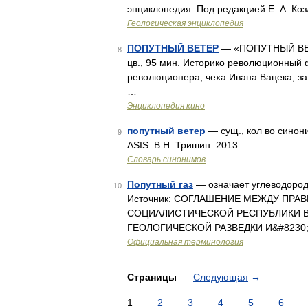
энциклопедия. Под редакцией Е. А. Коз
Геологическая энциклопедия
ПОПУТНЫЙ ВЕТЕР
— «ПОПУТНЫЙ ВЕТ
8
цв., 95 мин. Историко революционный
революционера, чеха Ивана Вацека, за
…
Энциклопедия кино
попутный ветер
— сущ., кол во синони
9
ASIS. В.Н. Тришин. 2013 …
Словарь синонимов
Попутный газ
— означает углеводород
10
Источник: СОГЛАШЕНИЕ МЕЖДУ ПРА
СОЦИАЛИСТИЧЕСКОЙ РЕСПУБЛИКИ В
ГЕОЛОГИЧЕСКОЙ РАЗВЕДКИ И&#8230
Официальная терминология
Страницы
Следующая
→
1
2
3
4
5
6