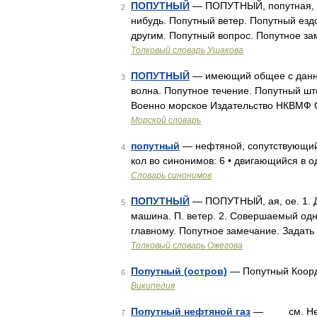
ПОПУТНЫЙ
— ПОПУТНЫЙ, попутная, п
2
нибудь. Попутный ветер. Попутный езд
другим. Попутный вопрос. Попутное за
Толковый словарь Ушакова
ПОПУТНЫЙ
— имеющий общее с данны
3
волна. Попутное течение. Попутный шт
Военно морское Издательство НКВМФ 
Морской словарь
попутный
— нефтяной, сопутствующий,
4
кол во синонимов: 6 • двигающийся в
Словарь синонимов
ПОПУТНЫЙ
— ПОПУТНЫЙ, ая, ое. 1. Д
5
машина. П. ветер. 2. Совершаемый одн
главному. Попутное замечание. Задать
Толковый словарь Ожегова
Попутный (остров)
— Попутный Коор
6
Википедия
Попутный нефтяной газ
— см. Нефтян
7