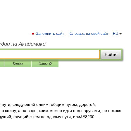
Запомнить сайт
Словарь на свой сайт
RU
едии на Академике
Найти!
Книги
Игры ⚽
пути, следующий олним, общим путем, дорогой,
 в спину, а на воде, коим можно идти под парусами, не покося
идущий, едущий с кем по одному пути, или&#8230; …