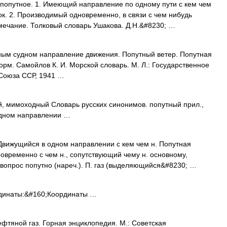
опутное. 1. Имеющий направление по одному пути с кем чем
ок. 2. Производимый одновременно, в связи с чем нибудь
мечание. Толковый словарь Ушакова. Д.Н.&#8230; …
м судном направление движения. Попутный ветер. Попутная
орм. Самойлов К. И. Морской словарь. М. Л.: Государственное
Союза ССР, 1941 …
 мимоходный Словарь русских синонимов. попутный прил.,
 одном направлении …
вижущийся в одном направлении с кем чем н. Попутная
овременно с чем н., сопутствующий чему н. основному,
 вопрос попутно (нареч.). П. газ (выделяющийся&#8230; …
динаты:&#160;Координаты …
ой газ. Горная энциклопедия. М.: Советская