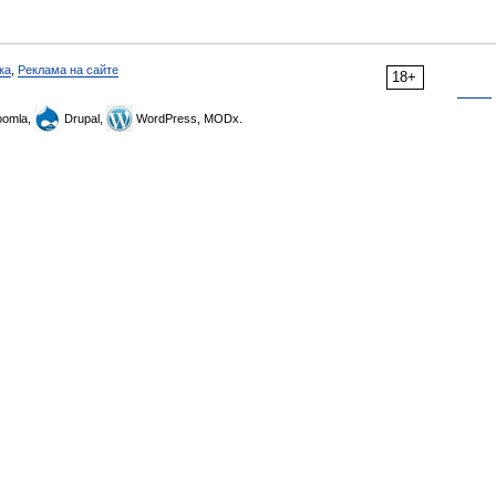
ка
,
Реклама на сайте
18+
omla,
Drupal,
WordPress, MODx.