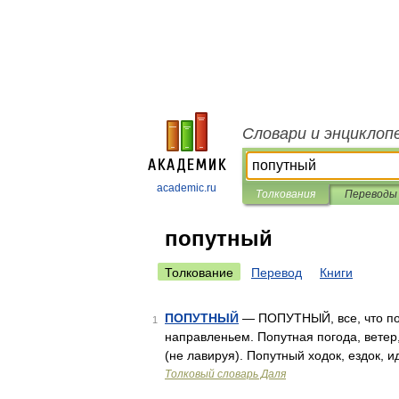
Словари и энциклоп
academic.ru
Толкования
Переводы
попутный
Толкование
Перевод
Книги
ПОПУТНЫЙ
— ПОПУТНЫЙ, все, что по 
1
направленьем. Попутная погода, ветер,
(не лавируя). Попутный ходок, ездок, 
Толковый словарь Даля