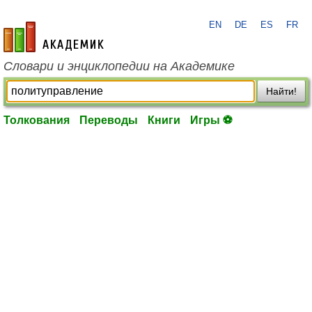
EN
DE
ES
FR
academic.ru
Словари и энциклопедии на Академике
Найти!
Толкования
Переводы
Книги
Игры ⚽