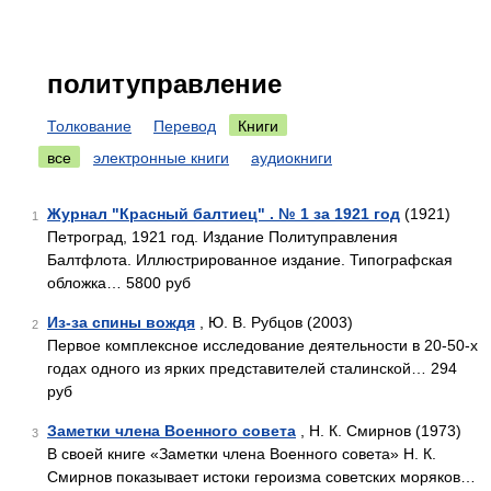
политуправление
Толкование
Перевод
Книги
все
электронные книги
аудиокниги
Журнал "Красный балтиец" . № 1 за 1921 год
(1921)
1
Петроград, 1921 год. Издание Политуправления
Балтфлота. Иллюстрированное издание. Типографская
обложка… 5800 руб
Из-за спины вождя
, Ю. В. Рубцов (2003)
2
Первое комплексное исследование деятельности в 20-50-х
годах одного из ярких представителей сталинской… 294
руб
Заметки члена Военного совета
, Н. К. Смирнов (1973)
3
В своей книге «Заметки члена Военного совета» Н. К.
Смирнов показывает истоки героизма советских моряков…