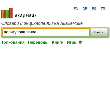
EN
DE
ES
FR
academic.ru
Словари и энциклопедии на Академике
Найти!
Толкования
Переводы
Книги
Игры ⚽