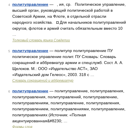
политуправление
— , ия, ср. Политическое управление,
4
высший орган, руководящий политической работой в
Советской Армии, на Флоте, в отдельной отрасли
народного хозяйства. ◘ Для начальников политуправлений
округов, флотов и армий считать обязательным вместо 10
…
Толковый словарь языка Совдепии
политуправление
— политупр политуправление ПУ
5
политическое управление полит. ПУ Словарь: Словарь
сокращений и аббревиатур армии и спецслужб. Сост. А. А.
Щелоков. М.: ООО «Издательство АСТ», ЗАО
«Издательский дом Гелеос», 2003. 318 с …
Словарь сокращений и аббревиатур
политуправление
— политуправление, политуправления,
6
политуправления, политуправлений, политуправлению,
политуправлениям, политуправление, политуправления,
политуправлением, политуправлениями, политуправлении,
политуправлениях (Источник: «Полная
акцентуированная&#8230; …
Формы слов