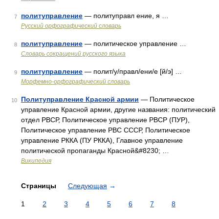
политуправление
— политуправл ение, я …
7
Русский орфографический словарь
политуправление
— политическое управление …
8
Словарь сокращений русского языка
политуправление
— полит/у/правл/ени/е [й/э] …
9
Морфемно-орфографический словарь
Политуправление Красной армии
— Политическое
10
управление Красной армии, другие названия: политический
отдел РВСР, Политическое управление РВСР (ПУР),
Политическое управление РВС СССР, Политическое
управление РККА (ПУ РККА), Главное управление
политической пропаганды Красной&#8230; …
Википедия
Страницы
Следующая
→
1
2
3
4
5
6
7
8