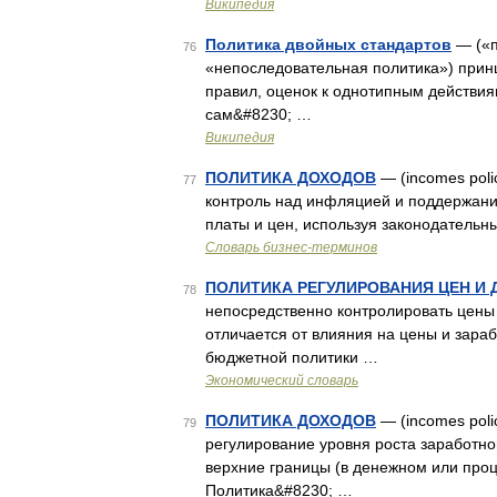
Википедия
Политика двойных стандартов
— («п
76
«непоследовательная политика») прин
правил, оценок к однотипным действия
сам&#8230; …
Википедия
ПОЛИТИКА ДОХОДОВ
— (incomes poli
77
контроль над инфляцией и поддержани
платы и цен, используя законодательные
Словарь бизнес-терминов
ПОЛИТИКА РЕГУЛИРОВАНИЯ ЦЕН И
78
непосредственно контролировать цены 
отличается от влияния на цены и зара
бюджетной политики …
Экономический словарь
ПОЛИТИКА ДОХОДОВ
— (incomes poli
79
регулирование уровня роста заработно
верхние границы (в денежном или про
Политика&#8230; …