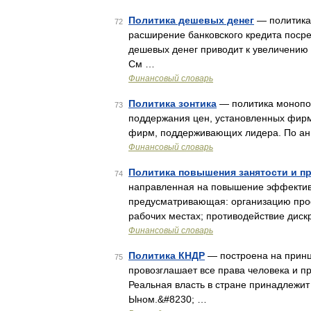
Политика дешевых денег
— политика 
72
расширение банковского кредита посре
дешевых денег приводит к увеличению 
См …
Финансовый словарь
Политика зонтика
— политика монопол
73
поддержания цен, установленных фирм
фирм, поддерживающих лидера. По англи
Финансовый словарь
Политика повышения занятости и п
74
направленная на повышение эффективн
предусматривающая: организацию про
рабочих местах; противодействие дис
Финансовый словарь
Политика КНДР
— построена на принц
75
провозглашает все права человека и п
Реальная власть в стране принадлежит
Ыном.&#8230; …