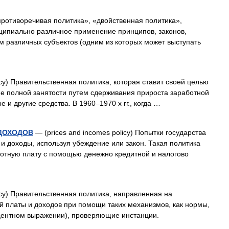
ротиворечивая политика», «двойственная политика»,
ципиально различное применение принципов, законов,
м различных субъектов (одним из которых может выступать
cy) Правительственная политика, которая ставит своей целью
е полной занятости путем сдерживания прироста заработной
 и другие средства. В 1960–1970 х гг., когда …
 ДОХОДОВ
— (prices and incomes policy) Попытки государства
и доходы, используя убеждение или закон. Такая политика
ботную плату с помощью денежно кредитной и налогово
cy) Правительственная политика, направленная на
й платы и доходов при помощи таких механизмов, как нормы,
центном выражении), проверяющие инстанции.