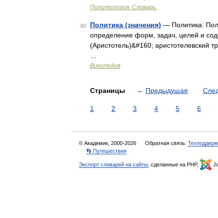
Политология. Словарь.
Политика (значения)
— Политика: Пол
80
определение форм, задач, целей и сод
(Аристотель)&#160; аристотелевский т
…
Википедия
Страницы
←
Предыдущая
Сле
1
2
3
4
5
6
© Академик, 2000-2026
Обратная связь:
Техподдерж
👣 Путешествия
Экспорт словарей на сайты
, сделанные на PHP,
Jo