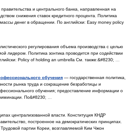
правительства и центрального банка, направленная на
дством снижения ставок кредитного процента. Политика
массы денег в обращении. По английски: Easy money policy
истического регулирования объема производства с целью
ой лидером. Политика зонтика проводится при содействии
йски: Policy of holding an umbrella См. также:&#8230; …
рофессионального обучения
— государственная политика,
ости рынка труда и сокращение безработицы и
фессионального обучения; предоставление информации о
криминации. По&#8230; …
ипах централизованной власти. Конституция КНДР
равительство, построенное на демократических принципах.
 Трудовой партии Кореи, возглавляемой Ким Чжон