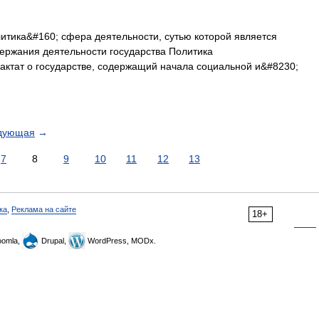
итика&#160; сфера деятельности, сутью которой является
ержания деятельности государства Политика
рактат о государстве, содержащий начала социальной и&#8230;
дующая
→
7
8
9
10
11
12
13
ка
,
Реклама на сайте
18+
omla,
Drupal,
WordPress, MODx.