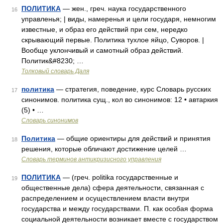
ПОЛИТИКА
— жен., греч. наука государственного
16
управленья; | виды, намеренья и цели государя, немногим
известные, и образ его действий при сем, нередко
скрывающий первые. Политика тухлое яйцо, Суворов. |
Вообще уклончивый и самотный образ действий.
Политик&#8230; …
Толковый словарь Даля
политика
— стратегия, поведение, курс Словарь русских
17
синонимов. политика сущ., кол во синонимов: 12 • автаркия
(5) • …
Словарь синонимов
Политика
— общие ориентиры для действий и принятия
18
решения, которые обличают достижение целей …
Словарь терминов антикризисного управления
ПОЛИТИКА
— (греч. politika государственные и
19
общественные дела) сфера деятельности, связанная с
распределением и осуществлением власти внутри
государства и между государствами. П. как особая форма
социальной деятельности возникает вместе с государством