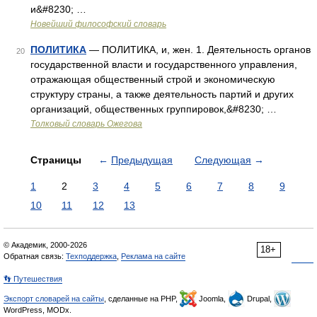
и&#8230; …
Новейший философский словарь
ПОЛИТИКА
— ПОЛИТИКА, и, жен. 1. Деятельность органов
20
государственной власти и государственного управления,
отражающая общественный строй и экономическую
структуру страны, а также деятельность партий и других
организаций, общественных группировок,&#8230; …
Толковый словарь Ожегова
Страницы
←
Предыдущая
Следующая
→
1
2
3
4
5
6
7
8
9
10
11
12
13
© Академик, 2000-2026
18+
Обратная связь:
Техподдержка
,
Реклама на сайте
👣 Путешествия
Экспорт словарей на сайты
, сделанные на PHP,
Joomla,
Drupal,
WordPress, MODx.