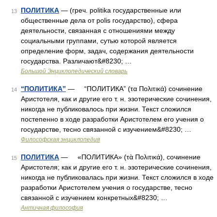
ПОЛИТИКА
— (греч. politika государственные или
13
общественные дела от polis государство), сфера
деятельности, связанная с отношениями между
социальными группами, сутью которой является
определение форм, задач, содержания деятельности
государства. Различают&#8230; …
Большой Энциклопедический словарь
“ПОЛИТИКА”
— “ПОЛИТИКА” (τα Πολιτικά) сочинение
14
Аристотеля, как и другие его т. н. эзотерические сочинения,
никогда не публиковалось при жизни. Текст сложился
постепенно в ходе разработки Аристотелем его учения о
государстве, тесно связанной с изучением&#8230; …
Философская энциклопедия
ПОЛИТИКА
— «ПОЛИТИКА» (τὰ Πολιτικά), сочинение
15
Аристотеля; как и другие его т. н. эзотерические сочинения,
никогда не публиковалась при жизни. Текст сложился в ходе
разработки Аристотелем учения о государстве, тесно
связанной с изучением конкретных&#8230; …
Античная философия