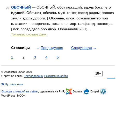
ОБОЧНЫЙ
— ОБОЧНЫЙ, обок лежащий, вдоль бока чего
20
идущий. Обочник, обочень муж. то же; сосед рядом; полоса
земли вдоль дороги. | Обочень, олон. боковой ветер при
плавании, поперечень, покачень, мор. галфвинд, полветра.
| пск. сосед двор обо двор. Обочина&#8230; …
Толковый словарь Даля
Страницы
←
Предыдущая
Следующая
→
1
2
3
4
5
© Академик, 2000-2026
18+
Обратная связь:
Техподдержка
,
Реклама на сайте
👣 Путешествия
Экспорт словарей на сайты
, сделанные на PHP,
Joomla,
Drupal,
WordPress, MODx.