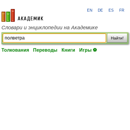
EN
DE
ES
FR
academic.ru
Словари и энциклопедии на Академике
Найти!
Толкования
Переводы
Книги
Игры ⚽