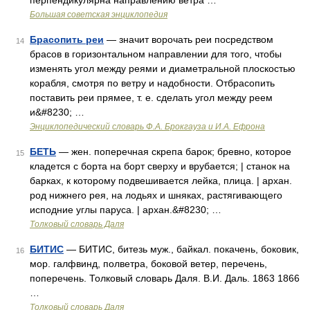
перпендикулярна направлению ветра …
Большая советская энциклопедия
Брасопить реи
— значит ворочать реи посредством
14
брасов в горизонтальном направлении для того, чтобы
изменять угол между реями и диаметральной плоскостью
корабля, смотря по ветру и надобности. Отбрасопить
поставить реи прямее, т. е. сделать угол между реем
и&#8230; …
Энциклопедический словарь Ф.А. Брокгауза и И.А. Ефрона
БЕТЬ
— жен. поперечная скрепа барок; бревно, которое
15
кладется с борта на борт сверху и врубается; | станок на
барках, к которому подвешивается лейка, плица. | архан.
род нижнего рея, на лодьях и шняках, растягивающего
исподние углы паруса. | архан.&#8230; …
Толковый словарь Даля
БИТИС
— БИТИС, битезь муж., байкал. покачень, боковик,
16
мор. галфвинд, полветра, боковой ветер, перечень,
поперечень. Толковый словарь Даля. В.И. Даль. 1863 1866
…
Толковый словарь Даля