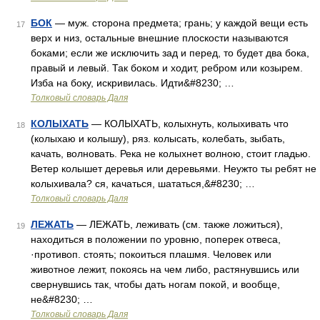
БОК
— муж. сторона предмета; грань; у каждой вещи есть
17
верх и низ, остальные внешние плоскости называются
боками; если же исключить зад и перед, то будет два бока,
правый и левый. Так боком и ходит, ребром или козырем.
Изба на боку, искривилась. Идти&#8230; …
Толковый словарь Даля
КОЛЫХАТЬ
— КОЛЫХАТЬ, колыхнуть, колыхивать что
18
(колыхаю и колышу), ряз. колысать, колебать, зыбать,
качать, волновать. Река не колыхнет волною, стоит гладью.
Ветер колышет деревья или деревьями. Неужто ты ребят не
колыхивала? ся, качаться, шататься,&#8230; …
Толковый словарь Даля
ЛЕЖАТЬ
— ЛЕЖАТЬ, леживать (см. также ложиться),
19
находиться в положении по уровню, поперек отвеса,
·противоп. стоять; покоиться плашмя. Человек или
животное лежит, покоясь на чем либо, растянувшись или
свернувшись так, чтобы дать ногам покой, и вообще,
не&#8230; …
Толковый словарь Даля