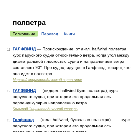
полветра
Толкование
Перевод
Книги
ГАЛФВИНД
— Происхождение: от англ. halfwind полветра
11
курс парусного судна относительно ветра, когда угол между
диаметральной плоскостью судна и направлением ветра
составляет 90°. Про судно, идущее в Галфвинд, говорят, что
оно идет в полветра …
Морской энциклопедический справочник
ГАЛФВИНД
— (нидерл. halfwind букв. полветра), курс
12
парусного судна, при котором его продольная ось
перпендикулярна направлению ветра …
Большой Энциклопедический словарь
Галфвинд
— (голл. halfwind, буквально полветра) курс
13
парусного судна, при котором его продольная ось