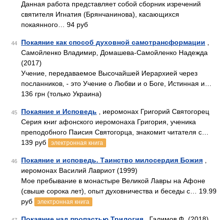
Данная работа представляет собой сборник изречений
святителя Игнатия (Брянчанинова), касающихся
покаянного… 94 руб
Покаяние как способ духовной самотрансформации
,
44
Самойленко Владимир, Домашева-Самойленко Надежда
(2017)
Учение, передаваемое Высочайшей Иерархией через
посланников, - это Учение о Любви и о Боге, Истинная и…
136 грн (только Украина)
Покаяние и Исповедь
, иеромонах Григорий Святогорец
45
Серия книг афонского иеромонаха Григория, ученика
преподобного Паисия Святогорца, знакомит читателя с…
139 руб
электронная книга
Покаяние и исповедь. Таинство милосердия Божия
,
46
иеромонах Василий Лавриот (1999)
Мое пребывание в монастыре Великой Лавры на Афоне
(свыше сорока лет), опыт духовничества и беседы с… 19.99
руб
электронная книга
Покаяние над пропастью Трилогия
, Галимов Ф. (2018)