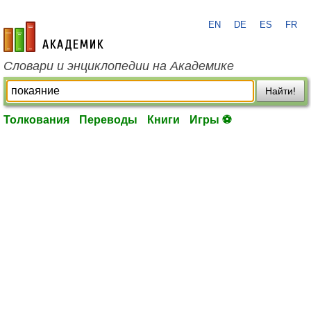
EN
DE
ES
FR
academic.ru
Словари и энциклопедии на Академике
Найти!
Толкования
Переводы
Книги
Игры ⚽