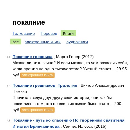
покаяние
Толкование
Перевод
Книги
все
электронные книги
аудиокниги
Покаяние грешника
, Марго Генер (2017)
41
Можно ли жить вечно? И если можно, то чем развлечь себя,
когда прожил не одно тысячелетие? Ученый станет… 29.95
руб
электронная книга
Покаяние грешников. Трилогия
, Виктор Александрович
42
Пимкин
Прочитав вслух друг другу свои истории, они как бы
покаялись в том, что не все в их жизни было свято… 200
руб
электронная книга
Покаяние - путь ко спасению По творениям святителя
43
Игнатия Брянчанинова
, Санчес И., сост. (2016)