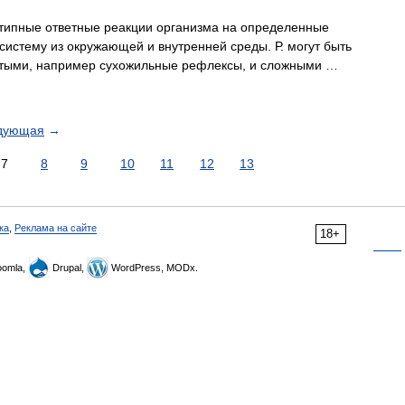
типные ответные реакции организма на определенные
истему из окружающей и внутренней среды. Р. могут быть
тыми, например сухожильные рефлексы, и сложными …
дующая
→
7
8
9
10
11
12
13
ка
,
Реклама на сайте
18+
omla,
Drupal,
WordPress, MODx.