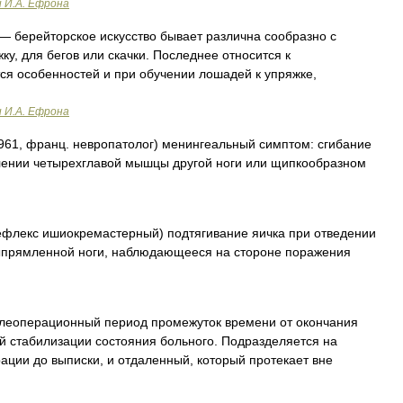
и И.А. Ефрона
— берейторское искусство бывает различна сообразно с
ку, для бегов или скачки. Последнее относится к
тся особенностей и при обучении лошадей к упряжке,
и И.А. Ефрона
 1961, франц. невропатолог) менингеальный симптом: сгибание
влении четырехглавой мышцы другой ноги или щипкообразном
рефлекс ишиокремастерный) подтягивание яичка при отведении
выпрямленной ноги, наблюдающееся на стороне поражения
леоперационный период промежуток времени от окончания
й стабилизации состояния больного. Подразделяется на
ции до выписки, и отдаленный, который протекает вне