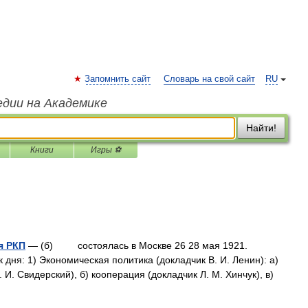
Запомнить сайт
Словарь на свой сайт
RU
едии на Академике
Найти!
Книги
Игры ⚽
я РКП
— (б) состоялась в Москве 26 28 мая 1921.
 дня: 1) Экономическая политика (докладчик В. И. Ленин): а)
И. Свидерский), б) кооперация (докладчик Л. М. Хинчук), в)