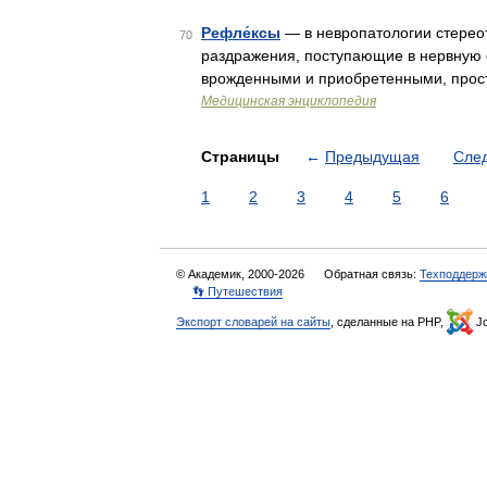
Рефле́ксы
— в невропатологии стерео
70
раздражения, поступающие в нервную с
врожденными и приобретенными, прос
Медицинская энциклопедия
Страницы
←
Предыдущая
Сле
1
2
3
4
5
6
© Академик, 2000-2026
Обратная связь:
Техподдерж
👣 Путешествия
Экспорт словарей на сайты
, сделанные на PHP,
Jo