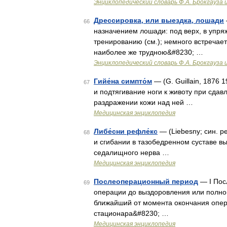
Энциклопедический словарь Ф.А. Брокгауза 
Дрессировка, или выездка, лошади
66
назначением лошади: под верх, в упряж
тренированию (см.); немного встречае
наиболее же трудною&#8230; …
Энциклопедический словарь Ф.А. Брокгауза 
Гийе́на симпто́м
— (G. Guillain, 1876
67
и подтягивание ноги к животу при сда
раздражении кожи над ней …
Медицинская энциклопедия
Либе́сни рефле́кс
— (Liebesny; син. 
68
и сгибании в тазобедренном суставе 
седалищного нерва …
Медицинская энциклопедия
Послеоперационный период
— I Пос
69
операции до выздоровления или полно
ближайший от момента окончания опера
стационара&#8230; …
Медицинская энциклопедия