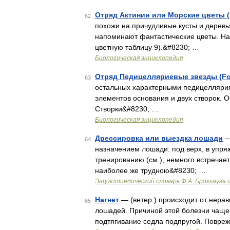
Отряд Актинии или Морские цветы (A
62
похожи на причудливые кусты и деревья
напоминают фантастические цветы. На
цветную таблицу 9).&#8230; …
Биологическая энциклопедия
Отряд Педицелляриевые звезды (For
63
остальных характерными педицеллярия
элементов основания и двух створок. 
Створки&#8230; …
Биологическая энциклопедия
Дрессировка или выездка лошади
—
64
назначением лошади: под верх, в упряж
тренированию (см.); немного встречае
наиболее же трудною&#8230; …
Энциклопедический словарь Ф.А. Брокгауза 
Нагнет
— (ветер.) происходит от нерав
65
лошадей. Причиной этой болезни чаще 
подтягивание седла подпругой. Повре