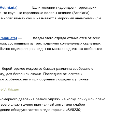
ctiniaria)
— Если колонии гидроидов и горгонарии
, то крупные коралловые полипы актинии (Actiniaria)
 многих языках они и называются морскими анемонами (см.
cipulata)
— Звезды этого отряда отличаются от всех
ми, состоящими из трех подвижно сочлененных скелетных
Обычно педицеллярии сидят на мягких подвижных стебельках.
 берейторское искусство бывает различна сообразно с
ку, для бегов или скачки. Последнее относится к
тся особенностей и при обучении лошадей к упряжке,
и И.А. Ефрона
номерного давления разной упряжи на холку, спину или плечо
всего служит дурно пригнанный хомут или слабое
ждение обнаруживается в виде горячей и&#8230; …