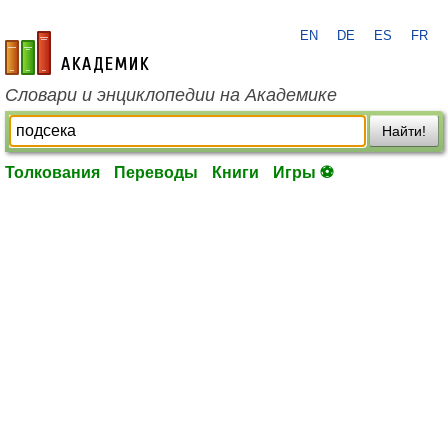
EN
DE
ES
FR
academic.ru
Словари и энциклопедии на Академике
Найти!
Толкования
Переводы
Книги
Игры ⚽