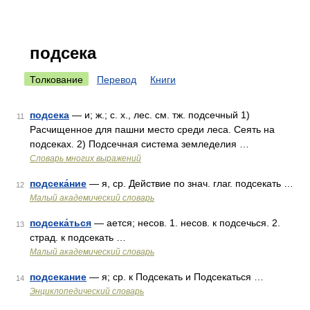
подсека
Толкование
Перевод
Книги
подсека
— и; ж.; с. х., лес. см. тж. подсечный 1)
11
Расчищенное для пашни место среди леса. Сеять на
подсеках. 2) Подсечная система земледелия …
Словарь многих выражений
подсека́ние
— я, ср. Действие по знач. глаг. подсекать …
12
Малый академический словарь
подсека́ться
— ается; несов. 1. несов. к подсечься. 2.
13
страд. к подсекать …
Малый академический словарь
подсекание
— я; ср. к Подсекать и Подсекаться …
14
Энциклопедический словарь