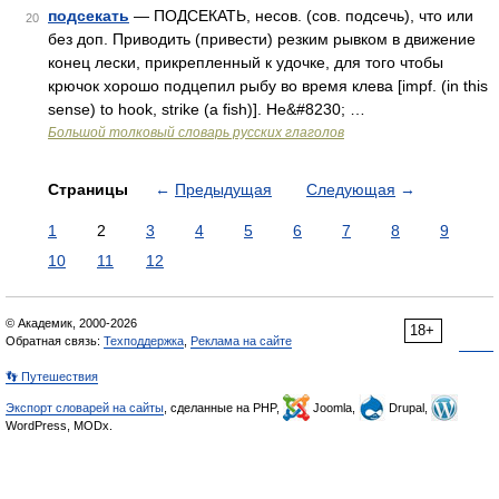
подсекать
— ПОДСЕКАТЬ, несов. (сов. подсечь), что или
20
без доп. Приводить (привести) резким рывком в движение
конец лески, прикрепленный к удочке, для того чтобы
крючок хорошо подцепил рыбу во время клева [impf. (in this
sense) to hook, strike (a fish)]. Не&#8230; …
Большой толковый словарь русских глаголов
Страницы
←
Предыдущая
Следующая
→
1
2
3
4
5
6
7
8
9
10
11
12
© Академик, 2000-2026
18+
Обратная связь:
Техподдержка
,
Реклама на сайте
👣 Путешествия
Экспорт словарей на сайты
, сделанные на PHP,
Joomla,
Drupal,
WordPress, MODx.