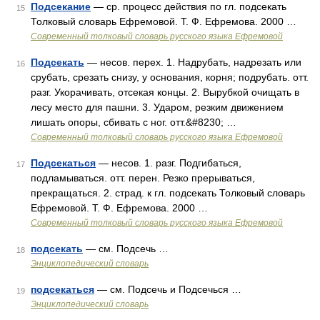
Подсекание
— ср. процесс действия по гл. подсекать
15
Толковый словарь Ефремовой. Т. Ф. Ефремова. 2000 …
Современный толковый словарь русского языка Ефремовой
Подсекать
— несов. перех. 1. Надрубать, надрезать или
16
срубать, срезать снизу, у основания, корня; подрубать. отт.
разг. Укорачивать, отсекая концы. 2. Вырубкой очищать в
лесу место для пашни. 3. Ударом, резким движением
лишать опоры, сбивать с ног. отт.&#8230; …
Современный толковый словарь русского языка Ефремовой
Подсекаться
— несов. 1. разг. Подгибаться,
17
подламываться. отт. перен. Резко прерываться,
прекращаться. 2. страд. к гл. подсекать Толковый словарь
Ефремовой. Т. Ф. Ефремова. 2000 …
Современный толковый словарь русского языка Ефремовой
подсекать
— см. Подсечь …
18
Энциклопедический словарь
подсекаться
— см. Подсечь и Подсечься …
19
Энциклопедический словарь