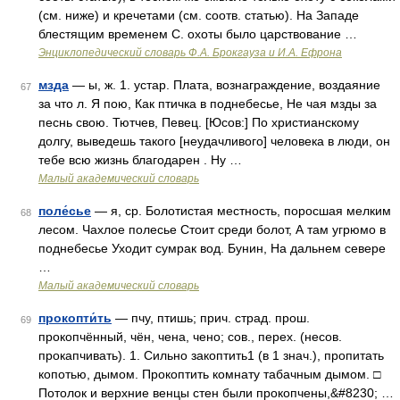
(см. ниже) и кречетами (см. соотв. статью). На Западе
блестящим временем С. охоты было царствование …
Энциклопедический словарь Ф.А. Брокгауза и И.А. Ефрона
мзда
— ы, ж. 1. устар. Плата, вознаграждение, воздаяние
67
за что л. Я пою, Как птичка в поднебесье, Не чая мзды за
песнь свою. Тютчев, Певец. [Юсов:] По христианскому
долгу, выведешь такого [неудачливого] человека в люди, он
тебе всю жизнь благодарен . Ну …
Малый академический словарь
поле́сье
— я, ср. Болотистая местность, поросшая мелким
68
лесом. Чахлое полесье Стоит среди болот, А там угрюмо в
поднебесье Уходит сумрак вод. Бунин, На дальнем севере
…
Малый академический словарь
прокопти́ть
— пчу, птишь; прич. страд. прош.
69
прокопчённый, чён, чена, чено; сов., перех. (несов.
прокапчивать). 1. Сильно закоптить1 (в 1 знач.), пропитать
копотью, дымом. Прокоптить комнату табачным дымом. □
Потолок и верхние венцы стен были прокопчены,&#8230; …