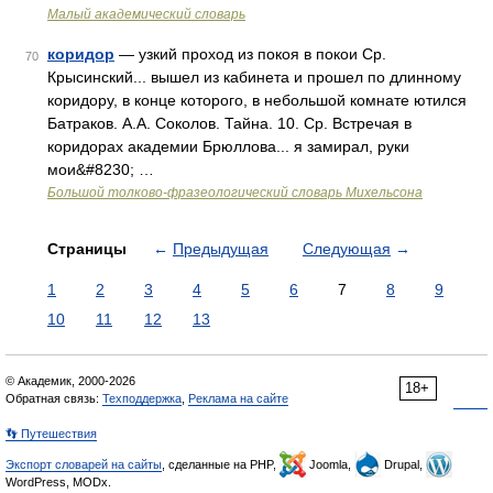
Малый академический словарь
коридор
— узкий проход из покоя в покои Ср.
70
Крысинский... вышел из кабинета и прошел по длинному
коридору, в конце которого, в небольшой комнате ютился
Батраков. А.А. Соколов. Тайна. 10. Ср. Встречая в
коридорах академии Брюллова... я замирал, руки
мои&#8230; …
Большой толково-фразеологический словарь Михельсона
Страницы
←
Предыдущая
Следующая
→
1
2
3
4
5
6
7
8
9
10
11
12
13
© Академик, 2000-2026
18+
Обратная связь:
Техподдержка
,
Реклама на сайте
👣 Путешествия
Экспорт словарей на сайты
, сделанные на PHP,
Joomla,
Drupal,
WordPress, MODx.