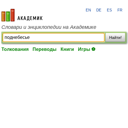
EN
DE
ES
FR
academic.ru
Словари и энциклопедии на Академике
Найти!
Толкования
Переводы
Книги
Игры ⚽