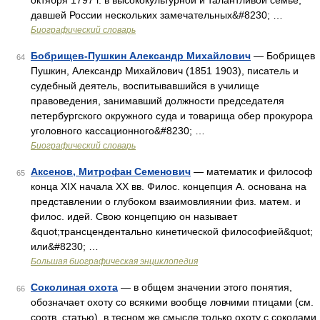
октября 1797 г. в высококультурной и талантливой семье,
давшей России нескольких замечательных&#8230; …
Биографический словарь
Бобрищев-Пушкин Александр Михайлович
— Бобрищев
64
Пушкин, Александр Михайлович (1851 1903), писатель и
судебный деятель, воспитывавшийся в училище
правоведения, занимавший должности председателя
петербургского окружного суда и товарища обер прокурора
уголовного кассационного&#8230; …
Биографический словарь
Аксенов, Митрофан Семенович
— математик и философ
65
конца XIX начала XX вв. Филос. концепция А. основана на
представлении о глубоком взаимовлиянии физ. матем. и
филос. идей. Свою концепцию он называет
&quot;трансцендентально кинетической философией&quot;
или&#8230; …
Большая биографическая энциклопедия
Соколиная охота
— в общем значении этого понятия,
66
обозначает охоту со всякими вообще ловчими птицами (см.
соотв. статью), в тесном же смысле только охоту с соколами