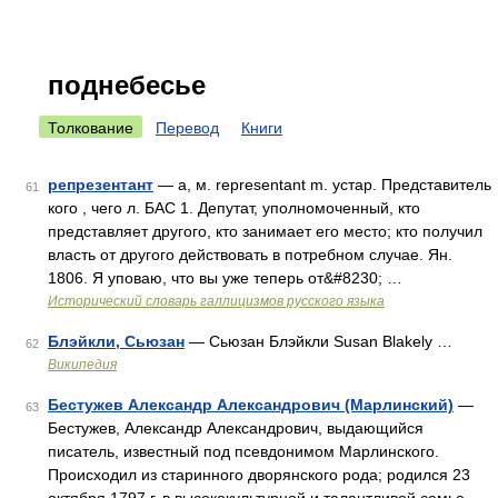
поднебесье
Толкование
Перевод
Книги
репрезентант
— а, м. representant m. устар. Представитель
61
кого , чего л. БАС 1. Депутат, уполномоченный, кто
представляет другого, кто занимает его место; кто получил
власть от другого действовать в потребном случае. Ян.
1806. Я уповаю, что вы уже теперь от&#8230; …
Исторический словарь галлицизмов русского языка
Блэйкли, Сьюзан
— Сьюзан Блэйкли Susan Blakely …
62
Википедия
Бестужев Александр Александрович (Марлинский)
—
63
Бестужев, Александр Александрович, выдающийся
писатель, известный под псевдонимом Марлинского.
Происходил из старинного дворянского рода; родился 23