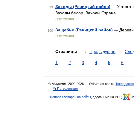
Заходы (Речицкий район)
— У этого 
99
Заходы белор. Заходы Страна …
Википедия
Защебье (Речицкий район)
— Деревня
100
Википедия
Страницы
←
Предыдущая
Сле
1
2
3
4
5
6
© Академик, 2000-2026
Обратная связь:
Техподдерж
👣 Путешествия
Экспорт словарей на сайты
, сделанные на PHP,
Jo