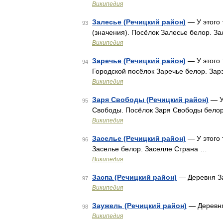
Википедия
Залесье (Речицкий район)
— У этого 
93
(значения). Посёлок Залесье белор. З
Википедия
Заречье (Речицкий район)
— У этого 
94
Городской посёлок Заречье белор. За
Википедия
Заря Свободы (Речицкий район)
— У 
95
Свободы. Посёлок Заря Свободы бело
Википедия
Заселье (Речицкий район)
— У этого 
96
Заселье белор. Заселле Страна …
Википедия
Заспа (Речицкий район)
— Деревня За
97
Википедия
Заужель (Речицкий район)
— Деревня
98
Википедия