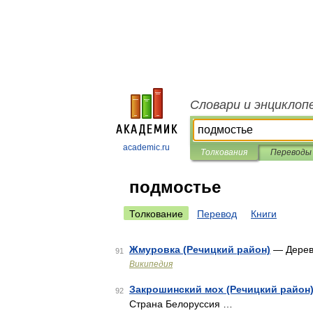
Словари и энциклоп
academic.ru
Толкования
Переводы
подмостье
Толкование
Перевод
Книги
Жмуровка (Речицкий район)
— Дерев
91
Википедия
Закрошинский мох (Речицкий район
92
Страна Белоруссия …