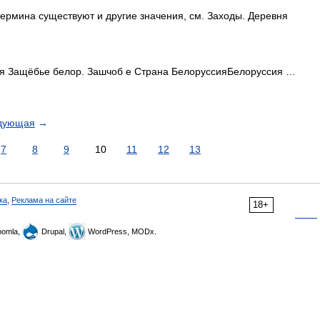
термина существуют и другие значения, см. Заходы. Деревня
 Защёбье белор. Зашчоб е Страна БелоруссияБелоруссия …
дующая
→
7
8
9
10
11
12
13
ка
,
Реклама на сайте
18+
omla,
Drupal,
WordPress, MODx.