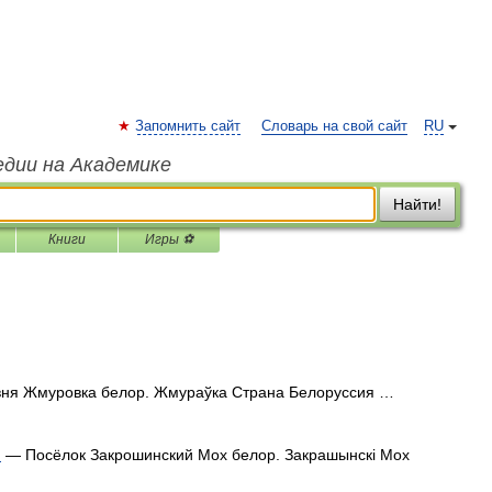
Запомнить сайт
Словарь на свой сайт
RU
едии на Академике
Найти!
Книги
Игры ⚽
ня Жмуровка белор. Жмураўка Страна Белоруссия …
)
— Посёлок Закрошинский Мох белор. Закрашынскі Мох