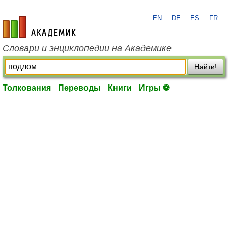
EN
DE
ES
FR
academic.ru
Словари и энциклопедии на Академике
Найти!
Толкования
Переводы
Книги
Игры ⚽