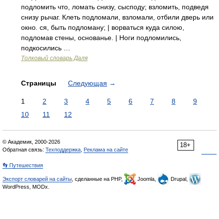
подломить что, ломать снизу, сысподу; взломить, подведя
снизу рычаг. Клеть подломали, взломали, отбили дверь или
окно. ся, быть подломану; | ворваться куда силою,
подломав стены, основанье. | Ноги подломились,
подкосились …
Толковый словарь Даля
Страницы
Следующая
→
1
2
3
4
5
6
7
8
9
10
11
12
© Академик, 2000-2026
18+
Обратная связь:
Техподдержка
,
Реклама на сайте
👣 Путешествия
Экспорт словарей на сайты
, сделанные на PHP,
Joomla,
Drupal,
WordPress, MODx.