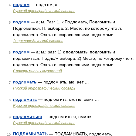
подлом
— подл ом, а …
4
Русский орфографический словарь
подлом
— а; м. Разг. 1. к Подломать, Подломить и
5
Подломиться. П. амбара. 2. Место, по которому что л.
подломлено. Ольха с покрасневшими подломами …
Энциклопедический словарь
подлом
— а; м.; разг. 1) к подломать, подломить и
6
подломиться. Подло/м амбара. 2) Место, по которому что л.
подломлено. Ольха с покрасневшими подломами …
Словарь многих выражений
подломать
— подлом ать, аю, ает …
7
Русский орфографический словарь
подломить
— подлом ить, омл ю, омит …
8
Русский орфографический словарь
подломиться
— подлом иться, омится …
9
Русский орфографический словарь
ПОДЛАМЫВАТЬ
— ПОДЛАМЫВАТЬ, подломать,
10