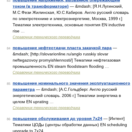
повышение напряжения, вызванное опережающим
83
током (в трансформаторе)
— &mdash; [Я.Н.Лугинский,
М.С.Фези Жилинская, Ю.С.Кабиров. Англо русский словарь
по электротехнике и электроэнергетике, Москва, 1999 г.]
Тематики электротехника, основные понятия EN inductive
rise …
Справочник технического переводчика
повышение нефтеотдачи пласта закачкой пара
—
84
&mdash; [http://slovarionline.ru/anglo russkiy slovar
neftegazovoy promyishlennosti/] Тематики нефтегазовая
промышленность EN steam floodsteam flooding …
Справочник технического переводчика
повышение номинального значения эксплуатационного
85
параметра
— &mdash; [А.С.Гольдберг. Англо русский
энергетический словарь. 2006 г.] Тематики энергетика в
целом EN uprating …
Справочник технического переводчика
повышение обслуживания до уровня 7х24
— [Интент]
86
Тематики ЦОДы (центры обработки данных) EN scheduling
upgrade to 7x24 …