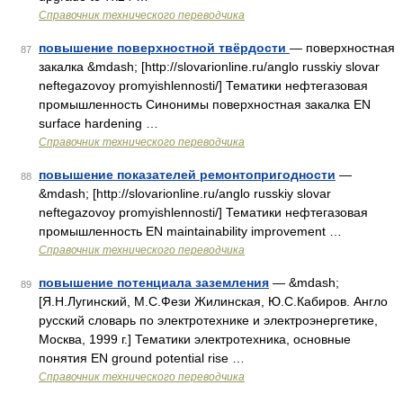
Справочник технического переводчика
повышение поверхностной твёрдости
— поверхностная
87
закалка &mdash; [http://slovarionline.ru/anglo russkiy slovar
neftegazovoy promyishlennosti/] Тематики нефтегазовая
промышленность Синонимы поверхностная закалка EN
surface hardening …
Справочник технического переводчика
повышение показателей ремонтопригодности
—
88
&mdash; [http://slovarionline.ru/anglo russkiy slovar
neftegazovoy promyishlennosti/] Тематики нефтегазовая
промышленность EN maintainability improvement …
Справочник технического переводчика
повышение потенциала заземления
— &mdash;
89
[Я.Н.Лугинский, М.С.Фези Жилинская, Ю.С.Кабиров. Англо
русский словарь по электротехнике и электроэнергетике,
Москва, 1999 г.] Тематики электротехника, основные
понятия EN ground potential rise …
Справочник технического переводчика