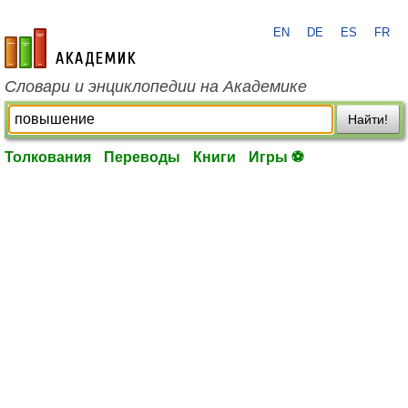
EN
DE
ES
FR
academic.ru
Словари и энциклопедии на Академике
Найти!
Толкования
Переводы
Книги
Игры ⚽