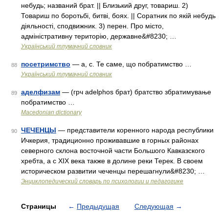
небудь; названий брат. || Близький друг, товариш. 2)
Товариш по боротьбі, битві, боях. || Соратник по якій небудь
діяльності, сподвижник. 3) перен. Про місто,
адміністративну територію, державне&#8230; …
Український тлумачний словник
посетримство
— а, с. Те саме, що побратимство …
88
Український тлумачний словник
аделфизам
— (грч adelphos брат) братство збратимување
89
побратимство …
Macedonian dictionary
ЧЕЧЕНЦЫ
— представители коренного народа республики
90
Ичкерия, традиционно проживавшие в горных районах
северного склона восточной части Большого Кавказского
хребта, а с XIX века также в долине реки Терек. В своем
историческом развитии чеченцы перешагнули&#8230; …
Энциклопедический словарь по психологии и педагогике
Страницы
←
Предыдущая
Следующая
→