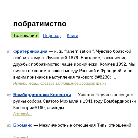
побратимство
Толкование
Перевод
Книги
фратернизация
— и, ж. franernisation f. Чувство братской
81
любви к кому л. Лучинский 1879. Братание, заключение
дружбы; побратимство; чаще иронически. Комлев 1992. Мы
ничего не знаем о союзе между Россией и Францией, и не
видим признаков наступления такового,&#8230; …
Исторический словарь галлицизмов русского языка
Бомбардировки Ковентри
— Уинстон Черчиль посещает
82
руины собора Святого Михаила в 1941 году Бомбардировки
Ковентри&#160; эпизоды …
Википедия
Броманс
— Межличностные отношения Типы отношений
83
…