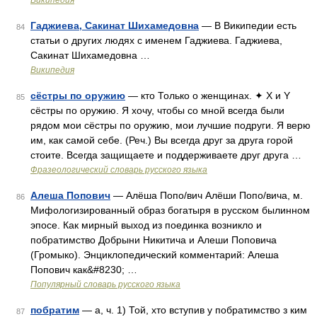
Википедия
Гаджиева, Сакинат Шихамедовна
— В Википедии есть
84
статьи о других людях с именем Гаджиева. Гаджиева,
Сакинат Шихамедовна …
Википедия
сёстры по оружию
— кто Только о женщинах. ✦ X и Y
85
сёстры по оружию. Я хочу, чтобы со мной всегда были
рядом мои сёстры по оружию, мои лучшие подруги. Я верю
им, как самой себе. (Реч.) Вы всегда друг за друга горой
стоите. Всегда защищаете и поддерживаете друг друга …
Фразеологический словарь русского языка
Алеша Попович
— Алёша Попо/вич Алёши Попо/вича, м.
86
Мифологизированный образ богатыря в русском былинном
эпосе. Как мирный выход из поединка возникло и
побратимство Добрыни Никитича и Алеши Поповича
(Громыко). Энциклопедический комментарий: Алеша
Попович как&#8230; …
Популярный словарь русского языка
побратим
— а, ч. 1) Той, хто вступив у побратимство з ким
87