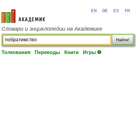
EN
DE
ES
FR
academic.ru
Словари и энциклопедии на Академике
Найти!
Толкования
Переводы
Книги
Игры ⚽