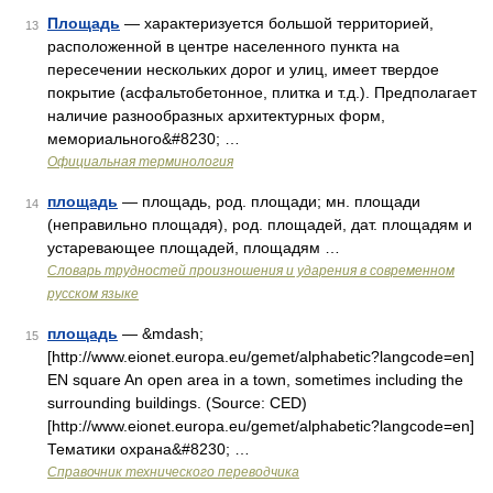
Площадь
— характеризуется большой территорией,
13
расположенной в центре населенного пункта на
пересечении нескольких дорог и улиц, имеет твердое
покрытие (асфальтобетонное, плитка и т.д.). Предполагает
наличие разнообразных архитектурных форм,
мемориального&#8230; …
Официальная терминология
площадь
— площадь, род. площади; мн. площади
14
(неправильно площадя), род. площадей, дат. площадям и
устаревающее площадей, площадям …
Словарь трудностей произношения и ударения в современном
русском языке
площадь
— &mdash;
15
[http://www.eionet.europa.eu/gemet/alphabetic?langcode=en]
EN square An open area in a town, sometimes including the
surrounding buildings. (Source: CED)
[http://www.eionet.europa.eu/gemet/alphabetic?langcode=en]
Тематики охрана&#8230; …
Справочник технического переводчика