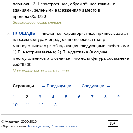
площади. 2. Незастроенное, обрамлённое какими л.
зданиями, зелёными насаждениями место в
пределах&#8230; …
Энциклопедический словарь
ПЛОЩАДЬ
— численная характеристика, приписываемая
20
плоским фигурам определенного класса (напр.,
многоугольникам) и обладающая следующими свойствами:
1) П. неотрицательна; 2) П. аддитивна (в случае
многоугольников это означает, что если фигура составлена
из&#8230; …
Математическая энциклопедия
Страницы
←
Предыдущая
Следующая
→
1
2
3
4
5
6
7
8
9
10
11
12
13
© Академик, 2000-2026
18+
Обратная связь:
Техподдержка
,
Реклама на сайте