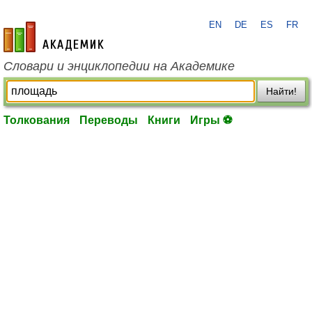
EN
DE
ES
FR
academic.ru
Словари и энциклопедии на Академике
Найти!
Толкования
Переводы
Книги
Игры ⚽