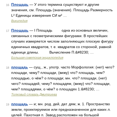
Площадь
— У этого термина существуют и другие
16
значения, см. Площадь (значения). Площадь Размерность
L² Единицы измерения СИ м² …
Википедия
Площадь
— I Площадь одна из основных величин,
17
связанных с геометрическими фигурами. В простейших
случаях измеряется числом заполняющих плоскую фигуру
единичных квадратов, т. е. квадратов со стороной, равной
единице длины. Вычисление П.&#8230; …
Большая советская энциклопедия
площадь
— сущ., ж., употр. часто Морфология: (нет) чего?
18
площади, чему? площади, (вижу) что? площадь, чем?
площадью, о чём? о площади; мн. что? площади, (нет)
чего? площадей, чему? площадям, (вижу) что? площади,
чем? площадями, о чём? о площадях 1.&#8230; …
Толковый словарь Дмитриева
площадь
— и; мн. род. дей, дат. дям; ж. 1. Пространство
19
земли, проектируемое или предназначенное для каких л.
целей. Пахотная п. Завод расположен на большой