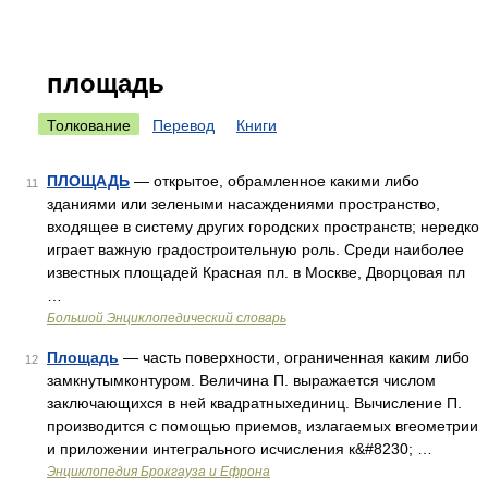
площадь
Толкование
Перевод
Книги
ПЛОЩАДЬ
— открытое, обрамленное какими либо
11
зданиями или зелеными насаждениями пространство,
входящее в систему других городских пространств; нередко
играет важную градостроительную роль. Среди наиболее
известных площадей Красная пл. в Москве, Дворцовая пл
…
Большой Энциклопедический словарь
Площадь
— часть поверхности, ограниченная каким либо
12
замкнутымконтуром. Величина П. выражается числом
заключающихся в ней квадратныхединиц. Вычисление П.
производится с помощью приемов, излагаемых вгеометрии
и приложении интегрального исчисления к&#8230; …
Энциклопедия Брокгауза и Ефрона