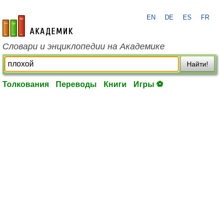
EN
DE
ES
FR
academic.ru
Словари и энциклопедии на Академике
Найти!
Толкования
Переводы
Книги
Игры ⚽