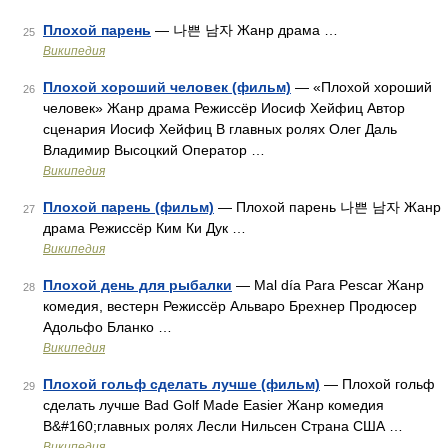
Плохой парень
— 나쁜 남자 Жанр драма …
25
Википедия
Плохой хороший человек (фильм)
— «Плохой хороший
26
человек» Жанр драма Режиссёр Иосиф Хейфиц Автор
сценария Иосиф Хейфиц В главных ролях Олег Даль
Владимир Высоцкий Оператор …
Википедия
Плохой парень (фильм)
— Плохой парень 나쁜 남자 Жанр
27
драма Режиссёр Ким Ки Дук …
Википедия
Плохой день для рыбалки
— Mal día Para Pescar Жанр
28
комедия, вестерн Режиссёр Альваро Брехнер Продюсер
Адольфо Бланко …
Википедия
Плохой гольф сделать лучше (фильм)
— Плохой гольф
29
сделать лучше Bad Golf Made Easier Жанр комедия
В&#160;главных ролях Лесли Нильсен Страна США …
Википедия