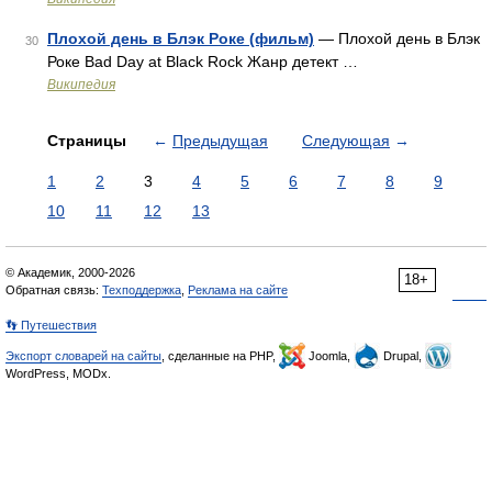
Плохой день в Блэк Роке (фильм)
— Плохой день в Блэк
30
Роке Bad Day at Black Rock Жанр детект …
Википедия
Страницы
←
Предыдущая
Следующая
→
1
2
3
4
5
6
7
8
9
10
11
12
13
© Академик, 2000-2026
18+
Обратная связь:
Техподдержка
,
Реклама на сайте
👣 Путешествия
Экспорт словарей на сайты
, сделанные на PHP,
Joomla,
Drupal,
WordPress, MODx.