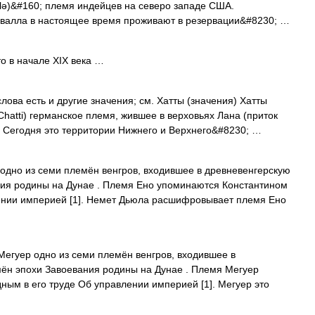
wɒlə)&#160; племя индейцев на северо западе США.
валла в настоящее время проживают в резервации&#8230; …
 в начале XIX века …
лова есть и другие значения; см. Хатты (значения) Хатты
;Chatti) германское племя, жившее в верховьях Лана (приток
. Сегодня это территории Нижнего и Верхнего&#8230; …
одно из семи племён венгров, входившее в древневенгерскую
ия родины на Дунае . Племя Ено упоминаются Константином
ении империей [1]. Немет Дьюла расшифровывает племя Ено
егуер одно из семи племён венгров, входившее в
н эпохи Завоевания родины на Дунае . Племя Мегуер
ым в его труде Об управлении империей [1]. Мегуер это