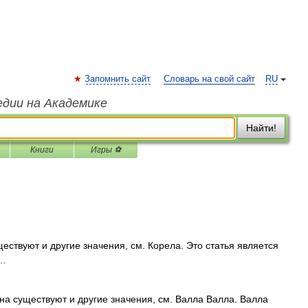
Запомнить сайт
Словарь на свой сайт
RU
едии на Академике
Найти!
Книги
Игры ⚽
ествуют и другие значения, см. Корела. Это статья является
 …
на существуют и другие значения, см. Валла Валла. Валла