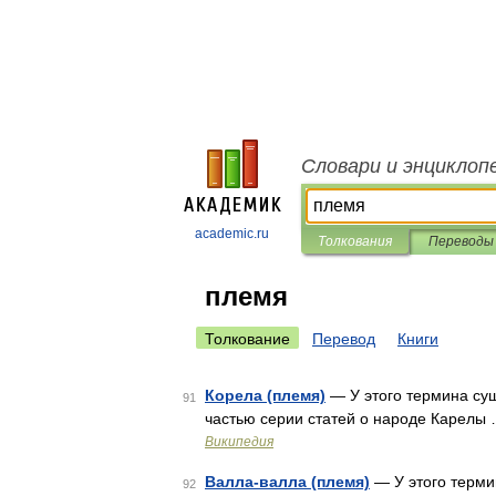
Словари и энциклоп
academic.ru
Толкования
Переводы
племя
Толкование
Перевод
Книги
Корела (племя)
— У этого термина сущ
91
частью серии статей о народе Карелы
Википедия
Валла-валла (племя)
— У этого терми
92