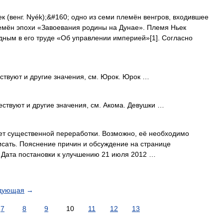
 (венг. Nyék);&#160; одно из семи племён венгров, входившее
мён эпохи «Завоевания родины на Дунае». Племя Ньек
ным в его труде «Об управлении империей»[1]. Согласно
ствуют и другие значения, см. Юрок. Юрок …
ствуют и другие значения, см. Акома. Девушки …
ет существенной переработки. Возможно, её необходимо
сать. Пояснение причин и обсуждение на странице
 Дата постановки к улучшению 21 июля 2012 …
дующая
→
7
8
9
10
11
12
13