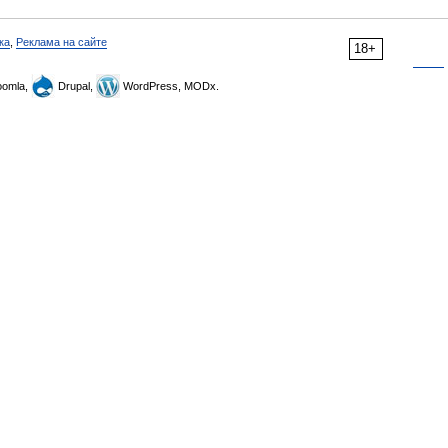
ка
,
Реклама на сайте
18+
omla,
Drupal,
WordPress, MODx.