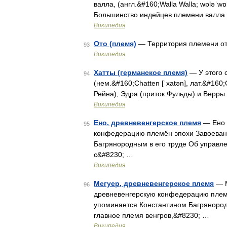
валла, (англ.&#160;Walla Walla; wɒləˈ
Большинство индейцев племени валла 
Википедия
Ото (племя)
— Территория племени ото
93
Википедия
Хатты (германское племя)
— У этого с
94
(нем.&#160;Chatten [ˈxatən], лат.&#160
Рейна), Эдра (приток Фульды) и Верры
Википедия
Ено, древневенгерское племя
— Ено 
95
конфедерацию племён эпохи Завоеван
Багрянородным в его труде Об управл
с&#8230; …
Википедия
Мегуер, древневенгерское племя
— М
96
древневенгерскую конфедерацию племё
упоминается Константином Багрянородн
главное племя венгров,&#8230; …
Википедия