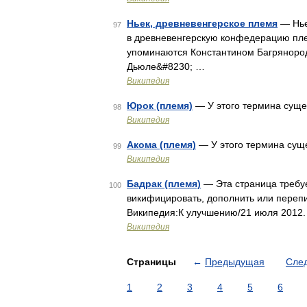
Ньек, древневенгерское племя
— Ньек
97
в древневенгерскую конфедерацию пле
упоминаются Константином Багрянород
Дьюле&#8230; …
Википедия
Юрок (племя)
— У этого термина суще
98
Википедия
Акома (племя)
— У этого термина суще
99
Википедия
Бадрак (племя)
— Эта страница требу
100
викифицировать, дополнить или перепи
Википедия:К улучшению/21 июля 2012.
Википедия
Страницы
←
Предыдущая
Сле
1
2
3
4
5
6