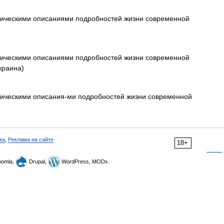
тическими описаниями подробностей жизни современной
тическими описаниями подробностей жизни современной
краина)
тическими описания-ми подробностей жизни современной
ка
,
Реклама на сайте
18+
omla,
Drupal,
WordPress, MODx.