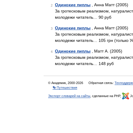
Одинокие пиплы
, Анна Матт (2005)
2
За гротесковым реализмом, натуралис
молодежи читатель… 90 руб
Одинокие пиплы
, Анна Матт (2005)
3
За гротесковым реализмом, натуралис
молодежи читатель… 105 грн (только У
Одинокие пиплы
, Матт А. (2005)
4
За гротесковым реализмом, натуралис
молодежи читатель… 148 руб
© Академик, 2000-2026
Обратная связь:
Техподдерж
👣 Путешествия
Экспорт словарей на сайты
, сделанные на PHP,
Jo