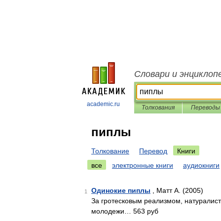
Словари и энциклоп
academic.ru
Толкования
Переводы
пиплы
Толкование
Перевод
Книги
все
электронные книги
аудиокниги
Одинокие пиплы
, Матт А. (2005)
1
За гротесковым реализмом, натуралис
молодежи… 563 руб