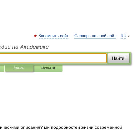
Запомнить сайт
Словарь на свой сайт
RU
едии на Академике
Найти!
Книги
Игры ⚽
тическими описания? ми подробностей жизни современной