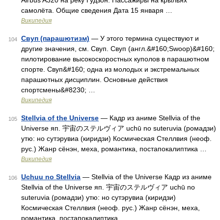
Airbus A320 на реку Гудзон. Пассажиры на крыльях
самолёта. Общие сведения Дата 15 января …
Википедия
Свуп (парашютизм)
— У этого термина существуют и
104
другие значения, см. Свуп. Свуп (англ.&#160;Swoop)&#160;
пилотирование высокоскоростных куполов в парашютном
спорте. Свуп&#160; одна из молодых и экстремальных
парашютных дисциплин. Основные действия
спортсмены&#8230; …
Википедия
Stellvia of the Universe
— Кадр из аниме Stellvia of the
105
Universe яп. 宇宙のステルヴィア uchū no suteruvia (ромадзи)
утю: но сутэрувиа (киридзи) Космическая Стеллвия (неоф.
рус.) Жанр сёнэн, меха, романтика, постапокалиптика …
Википедия
Uchuu no Stellvia
— Stellvia of the Universe Кадр из аниме
106
Stellvia of the Universe яп. 宇宙のステルヴィア uchū no
suteruvia (ромадзи) утю: но сутэрувиа (киридзи)
Космическая Стеллвия (неоф. рус.) Жанр сёнэн, меха,
романтика, постапокалиптика …