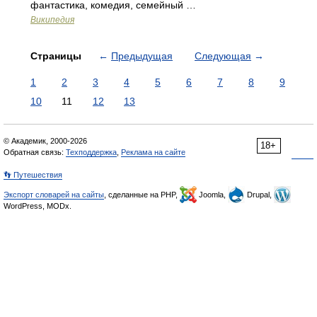
фантастика, комедия, семейный …
Википедия
Страницы
←
Предыдущая
Следующая
→
1
2
3
4
5
6
7
8
9
10
11
12
13
© Академик, 2000-2026
18+
Обратная связь:
Техподдержка
,
Реклама на сайте
👣 Путешествия
Экспорт словарей на сайты
, сделанные на PHP,
Joomla,
Drupal,
WordPress, MODx.