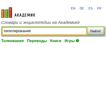
EN
DE
ES
FR
academic.ru
Словари и энциклопедии на Академике
Найти!
Толкования
Переводы
Книги
Игры ⚽