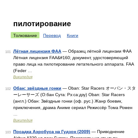
пилотирование
Толкование
Перевод
Книги
Лётная лицензия ФАА
— Образец лётной лицензии ФАА
101
Лётная лицензия FAA&#160; документ, удостоверяющий
право лица на пилотирование летательного аппарата. FAA
(Feder …
Википедия
Обан: звёздные гонки
— Oban: Star Racers オーバン・スタ
102
ーレーサーズ (О:бан Сута: Рэ:са:дзу) Oban: Star Racers
(англ.) Обан: Звёздные гонки (оф. рус.) Жанр боевик,
приключения, драма Аниме сериал Режиссёр Тома Ромен
…
Википедия
Посадка Аэробуса на Гудзон (2009)
— Приводнение
103