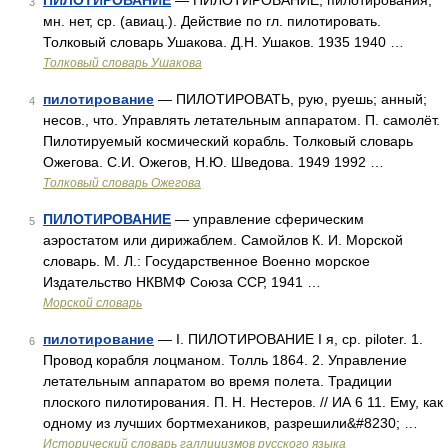
ПИЛОТИРОВАНИЕ
— ПИЛОТИРОВАНИЕ, пилотирования,
3
мн. нет, ср. (авиац.). Действие по гл. пилотировать.
Толковый словарь Ушакова. Д.Н. Ушаков. 1935 1940 …
Толковый словарь Ушакова
пилотирование
— ПИЛОТИРОВАТЬ, рую, руешь; анный;
4
несов., что. Управлять летательным аппаратом. П. самолёт.
Пилотируемый космический корабль. Толковый словарь
Ожегова. С.И. Ожегов, Н.Ю. Шведова. 1949 1992 …
Толковый словарь Ожегова
ПИЛОТИРОВАНИЕ
— управление сферическим
5
аэростатом или дирижаблем. Самойлов К. И. Морской
словарь. М. Л.: Государственное Военно морское
Издательство НКВМФ Союза ССР, 1941 …
Морской словарь
пилотирование
— I. ПИЛОТИРОВАНИЕ I я, ср. piloter. 1.
6
Провод корабля лоцманом. Толль 1864. 2. Управление
летательным аппаратом во время полета. Традиции
плоского пилотирования. П. Н. Нестеров. // ИА 6 11. Ему, как
одному из лучших бортмехаников, разрешили&#8230; …
Исторический словарь галлицизмов русского языка