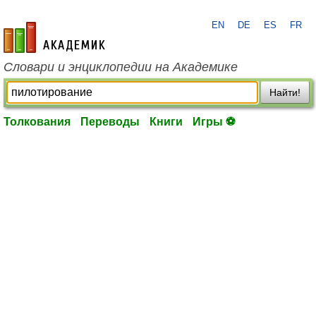
EN
DE
ES
FR
academic.ru
Словари и энциклопедии на Академике
Найти!
Толкования
Переводы
Книги
Игры ⚽