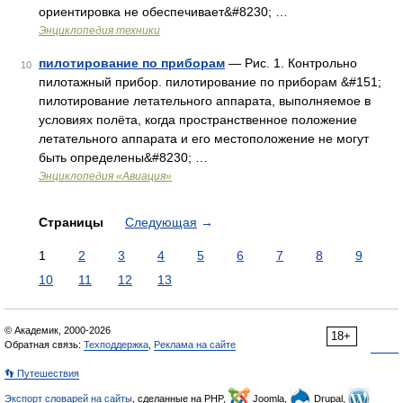
ориентировка не обеспечивает&#8230; …
Энциклопедия техники
пилотирование по приборам
— Рис. 1. Контрольно
10
пилотажный прибор. пилотирование по приборам &#151;
пилотирование летательного аппарата, выполняемое в
условиях полёта, когда пространственное положение
летательного аппарата и его местоположение не могут
быть определены&#8230; …
Энциклопедия «Авиация»
Страницы
Следующая
→
1
2
3
4
5
6
7
8
9
10
11
12
13
© Академик, 2000-2026
18+
Обратная связь:
Техподдержка
,
Реклама на сайте
👣 Путешествия
Экспорт словарей на сайты
, сделанные на PHP,
Joomla,
Drupal,