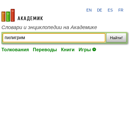
EN
DE
ES
FR
academic.ru
Словари и энциклопедии на Академике
Найти!
Толкования
Переводы
Книги
Игры ⚽