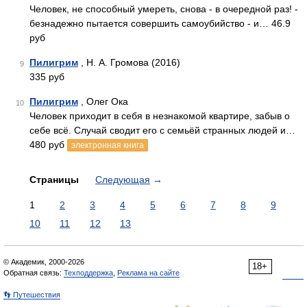
Человек, не способный умереть, снова - в очередной раз! -
безнадежно пытается совершить самоубийство - и… 46.9
руб
Пилигрим
, Н. А. Громова (2016)
9
335 руб
Пилигрим
, Олег Ока
10
Человек приходит в себя в незнакомой квартире, забыв о
себе всё. Случай сводит его с семьёй странных людей и…
480 руб
электронная книга
Страницы
Следующая
→
1
2
3
4
5
6
7
8
9
10
11
12
13
© Академик, 2000-2026
18+
Обратная связь:
Техподдержка
,
Реклама на сайте
👣 Путешествия