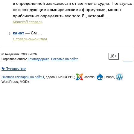
в определенной зависимости от величины судна. Пользуясь
нижеследующими эмпирическими формулами, можно
приближенно определить вес того Я., который …
Морской словарь
канат
— См …
8
Словарь синонимов
© Академик, 2000-2026
18+
Обратная связь:
Техподдержка
,
Реклама на сайте
👣 Путешествия
Экспорт словарей на сайты
, сделанные на PHP,
Joomla,
Drupal,
WordPress, MODx.