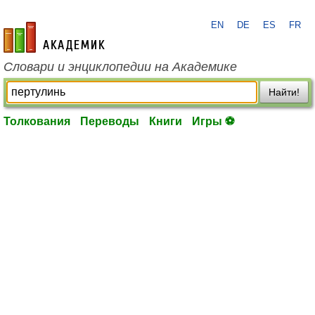
EN
DE
ES
FR
academic.ru
Словари и энциклопедии на Академике
Найти!
Толкования
Переводы
Книги
Игры ⚽