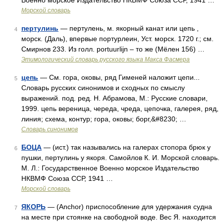
Военно морское Издательство НКВМФ Союза ССР, 1941 …
Морской словарь
пертулинь
— пертулень, м. якорный канат или цепь ,
4
морск. (Даль), впервые портурлеин, Уст. морск. 1720 г.; см.
Смирнов 233. Из голл. portuurlijn – то же (Мёлен 156) …
Этимологический словарь русского языка Макса Фасмера
цепь
— См. гора, оковы, ряд Гименей наложит цепи...
5
Словарь русских синонимов и сходных по смыслу
выражений. под. ред. Н. Абрамова, М.: Русские словари,
1999. цепь вереница, череда, чреда, цепочка, галерея, ряд,
линия; схема, контур; гора, оковы; борг,&#8230; …
Словарь синонимов
БОЦА
— (ист.) так назывались на галерах стопора брюк у
6
пушки, пертулинь у якоря. Самойлов К. И. Морской словарь.
М. Л.: Государственное Военно морское Издательство
НКВМФ Союза ССР, 1941 …
Морской словарь
ЯКОРЬ
— (Anchor) приспособление для удержания судна
7
на месте при стоянке на свободной воде. Вес Я. находится