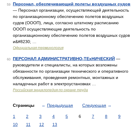
Персонал, обеспечивающий полеты воздушных судов
59
— Персонал организации, осуществляющей деятельность
по организационному обеспечению полетов воздушных
судов (ОООП), лица, согласно штатному расписанию
ОООП осуществляющие деятельность по
организационному обеспечению полетов воздушных судов
и&#8230; …
Официальная терминология
ПЕРСОНАЛ АДМИНИСТРАТИВНО-ТЕхНИЧЕСКИЙ
—
60
руководители и специалисты, на которых возложены
обязанности по организации технического и оперативного
обслуживания, проведения ремонтных, монтажных и
наладочных работ в электроустановках …
Российская энциклопедия по охране труда
Страницы
←
Предыдущая
Следующая
→
1
2
3
4
5
6
7
8
9
10
11
12
13