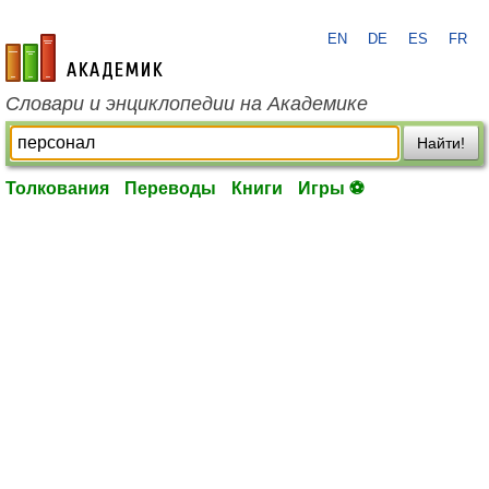
EN
DE
ES
FR
academic.ru
Словари и энциклопедии на Академике
Найти!
Толкования
Переводы
Книги
Игры ⚽