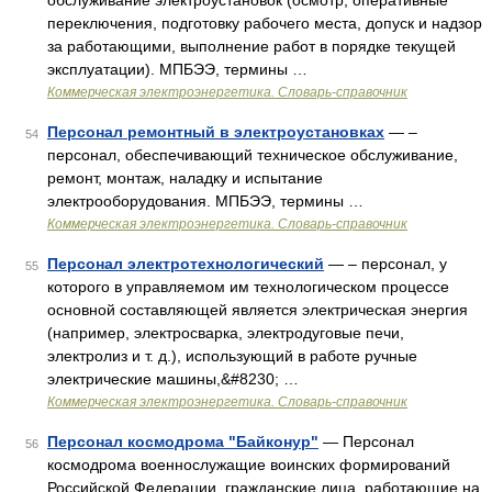
обслуживание электроустановок (осмотр, оперативные
переключения, подготовку рабочего места, допуск и надзор
за работающими, выполнение работ в порядке текущей
эксплуатации). МПБЭЭ, термины …
Коммерческая электроэнергетика. Словарь-справочник
Персонал ремонтный в электроустановках
— –
54
персонал, обеспечивающий техническое обслуживание,
ремонт, монтаж, наладку и испытание
электрооборудования. МПБЭЭ, термины …
Коммерческая электроэнергетика. Словарь-справочник
Персонал электротехнологический
— – персонал, у
55
которого в управляемом им технологическом процессе
основной составляющей является электрическая энергия
(например, электросварка, электродуговые печи,
электролиз и т. д.), использующий в работе ручные
электрические машины,&#8230; …
Коммерческая электроэнергетика. Словарь-справочник
Персонал космодрома "Байконур"
— Персонал
56
космодрома военнослужащие воинских формирований
Российской Федерации, гражданские лица, работающие на