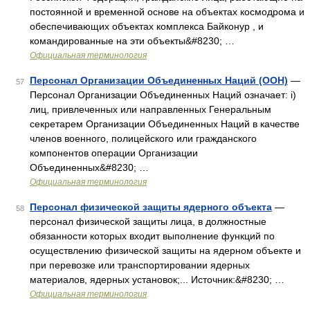
постоянной и временной основе на объектах космодрома и
обеспечивающих объектах комплекса Байконур , и
командированные на эти объекты&#8230; …
Официальная терминология
Персонал Организации Объединенных Наций (ООН)
—
57
Персонал Организации Объединенных Наций означает: i)
лиц, привлеченных или направленных Генеральным
секретарем Организации Объединенных Наций в качестве
членов военного, полицейского или гражданского
компонентов операции Организации
Объединенных&#8230; …
Официальная терминология
Персонал физической защиты ядерного объекта
—
58
персонал физической защиты лица, в должностные
обязанности которых входит выполнение функций по
осуществлению физической защиты на ядерном объекте и
при перевозке или транспортировании ядерных
материалов, ядерных установок;... Источник:&#8230; …
Официальная терминология