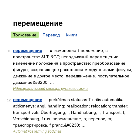
перемещение
Толкование
Перевод
Книги
перемещение
— ▲ изменение ↑ положение, в
11
пространстве &LT; &GT; неподвижный перемещение
изменение положения в пространстве; преобразование
фигуры, сохраняющее расстояния между точками фигуры;
движение в другое место. передвижение. поступательное
движение&#8230; …
Идеографический словарь русского языка
перемещение
— perkėlimas statusas T sritis automatika
12
atitikmenys: angl. handling; reallocation; relocation; transfer;
transport vok. Übertragung, f; Handhabung, f; Transport, f;
Verschiebung, f rus. перемещение, n; перенос, m;
транспортировка, f pranc.&#8230; …
Automatikos terminų žodynas