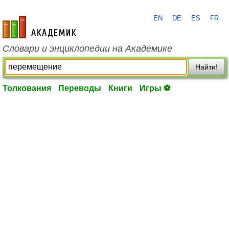
EN
DE
ES
FR
academic.ru
Словари и энциклопедии на Академике
Найти!
Толкования
Переводы
Книги
Игры ⚽