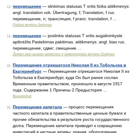
перемещение
— slinkimas statusas T sritis fizika atitikmenys:
13
angl. translation vok. Übertragung, f; Translation, f rus.
перемещение, n; трансляция, f pranc. translation, f …
Fizikos terminų žodynas
перемещение
— poslinkis statusas T sritis augalininkystė
14
apibrėžtis Pastebimas pakitimas. atitikmenys: angl. bias rus.
перемещение; сдвиг; смещение …
Žemės ūkio augalų selekcijos ir sėklininkystės terminų žodynas
Перемещение отрекшегося Николая II из Тобольска в
15
Екатеринбург
— Перемещение отрекшегося Николая II из
Тобольска в Екатеринбург, куда Он был ранее сослан
Временным правительством, произошло в августе 1917
года. Содержание 1 Причины 2 Предыстория …
Википедия
Перемещение капитала
— процесс перемещения
16
частного капитала в правительственные ценные бумаги и
прочие обязательства в результате роста государственного
долга. Перемещение капитала приводит к сокращению
инвестиций в частные активы: здания, оборудование,