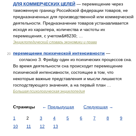
ДЛЯ КОММЕРЧЕСКИХ ЦЕЛЕЙ
— перемещение через
таможенную границу Российской федерации товаров, не
предназначенных для производственной или коммерческой
деятельности. Предназначение товаров устанавливается
исходя из характера, количества и частоты их
перемещения, с учетом&#8230; …
Энциклопедический словарь экономики и права
перемещение психической интенсивности
—
20
согласно З. Фрейду один из психических процессов сна.
Во время деятельности сна происходит перемещение
психической интенсивности, состоящее в том, что
некоторые важные представления и мысли лишаются
господствующего значения, а на первый план …
Большая психологическая энциклопедия
Страницы
←
Предыдущая
Следующая
→
1
2
3
4
5
6
7
8
9
10
11
12
13