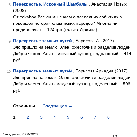
Перекрестье. Исконный Шамбалы
, Анастасия Новых
8
(2009)
От Yakaboo:Все ли мы знаем о последних событиях в
новейшей истории славянских народов? Многие ли
представляют… 124 грн (только Украина)
Перекрестье земных путей
, Борисова А. (2017)
9
Зло пришло на землю Элен, ожесточив и разделив людей.
Добр и честен Атын – искусный кузнец, наделенный… 414
руб
Перекрестье земных путей
, Борисова Ариадна (2017)
10
Зло пришло на землю Элен, ожесточив и разделив людей.
Добр и честен Атын - искусный кузнец, наделенный… 596
руб
Страницы
Следующая
→
1
2
3
4
5
6
7
8
© Академик, 2000-2026
18+