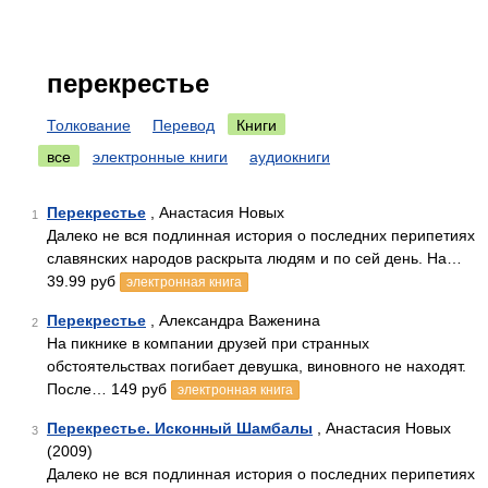
перекрестье
Толкование
Перевод
Книги
все
электронные книги
аудиокниги
Перекрестье
, Анастасия Новых
1
Далеко не вся подлинная история о последних перипетиях
славянских народов раскрыта людям и по сей день. На…
39.99 руб
электронная книга
Перекрестье
, Александра Важенина
2
На пикнике в компании друзей при странных
обстоятельствах погибает девушка, виновного не находят.
После… 149 руб
электронная книга
Перекрестье. Исконный Шамбалы
, Анастасия Новых
3
(2009)
Далеко не вся подлинная история о последних перипетиях