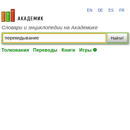
EN
DE
ES
FR
academic.ru
Словари и энциклопедии на Академике
Найти!
Толкования
Переводы
Книги
Игры ⚽