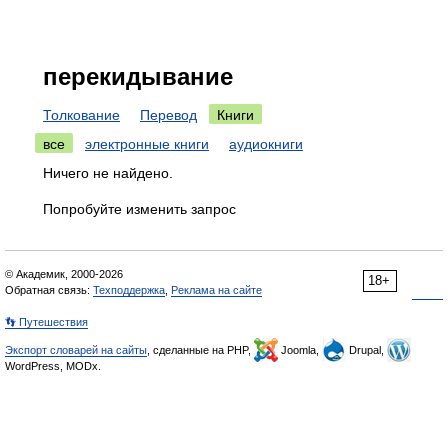
перекидывание
Толкование
Перевод
Книги
все
электронные книги
аудиокниги
Ничего не найдено.
Попробуйте изменить запрос
© Академик, 2000-2026
18+
Обратная связь:
Техподдержка
,
Реклама на сайте
👣 Путешествия
Экспорт словарей на сайты
, сделанные на PHP,
Joomla,
Drupal,
WordPress, MODx.