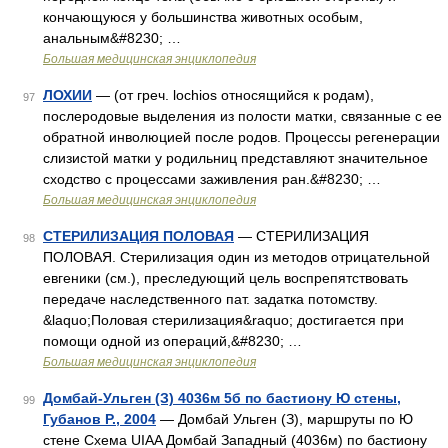
кончающуюся у большинства животных особым,
анальным&#8230; …
Большая медицинская энциклопедия
ЛОХИИ
— (от греч. lochios относящийся к родам),
97
послеродовые выделения из полости матки, связанные с ее
обратной инволюцией после родов. Процессы регенерации
слизистой матки у родильниц представляют значительное
сходство с процессами заживления ран.&#8230; …
Большая медицинская энциклопедия
СТЕРИЛИЗАЦИЯ ПОЛОВАЯ
— СТЕРИЛИЗАЦИЯ
98
ПОЛОВАЯ. Стерилизация один из методов отрицательной
евгеники (см.), преследующий цель воспрепятствовать
передаче наследственного пат. задатка потомству.
&laquo;Половая стерилизация&raquo; достигается при
помощи одной из операций,&#8230; …
Большая медицинская энциклопедия
Домбай-Ульген (З) 4036м 5б по бастиону Ю стены,
99
Губанов Р., 2004
— Домбай Ульген (З), маршруты по Ю
стене Схема UIAA Домбай Западный (4036м) по бастиону