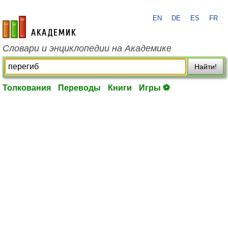
EN
DE
ES
FR
academic.ru
Словари и энциклопедии на Академике
Найти!
Толкования
Переводы
Книги
Игры ⚽