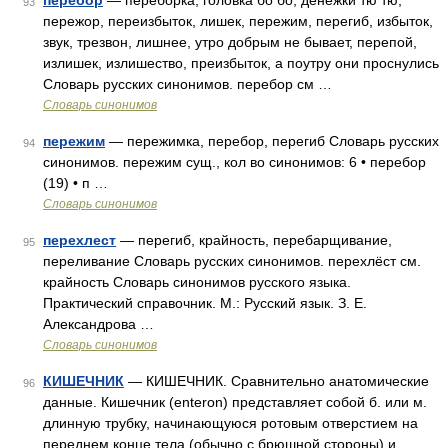
перебор
— переборка, головка бо бо, денежки тю тю,
93
пережор, переизбыток, лишек, пережим, перегиб, избыток,
звук, трезвон, лишнее, утро добрым не бывает, перепой,
излишек, излишество, преизбыток, а поутру они проснулись
Словарь русских синонимов. перебор см …
Словарь синонимов
пережим
— пережимка, перебор, перегиб Словарь русских
94
синонимов. пережим сущ., кол во синонимов: 6 • перебор
(19) • п …
Словарь синонимов
перехлест
— перегиб, крайность, перебарщивание,
95
переливание Словарь русских синонимов. перехлёст см.
крайность Словарь синонимов русского языка.
Практический справочник. М.: Русский язык. З. Е.
Александрова …
Словарь синонимов
КИШЕЧНИК
— КИШЕЧНИК. Сравнительно анатомические
96
данные. Кишечник (enteron) представляет собой б. или м.
длинную трубку, начинающуюся ротовым отверстием на
переднем конце тела (обычно с брюшной стороны) и