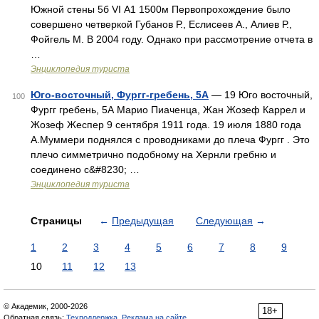
Южной стены 5б VI А1 1500м Первопрохождение было
совершено четверкой Губанов Р., Еслисеев А., Алиев Р.,
Фойгель М. В 2004 году. Однако при рассмотрение отчета в
…
Энциклопедия туриста
Юго-восточный, Фургг-гребень, 5А
— 19 Юго восточный,
100
Фургг гребень, 5А Марио Пиаченца, Жан Жозеф Каррел и
Жозеф Жеспер 9 сентября 1911 года. 19 июля 1880 года
А.Муммери поднялся с проводниками до плеча Фургг . Это
плечо симметрично подобному на Хeрнли гребню и
соединено с&#8230; …
Энциклопедия туриста
Страницы
←
Предыдущая
Следующая
→
1
2
3
4
5
6
7
8
9
10
11
12
13
© Академик, 2000-2026
18+
Обратная связь:
Техподдержка
,
Реклама на сайте