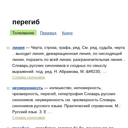
перегиб
Толкование
Перевод
Книги
линия
— Черта, строка, графа, ряд. См. ряд, судьба, черта
91
.. выходит линия, демаркационная линия, по нисходящей
линии, поразить по всей линии, разграничительная линия...
Словарь русских синонимов и сходных по смыслу
выражений. под. ред. Н. Абрамова, М.:&#8230; …
Словарь синонимов
неумеренность
— излишество, непомерность,
92
чрезмерность, перегиб, гипертрофия Словарь русских
синонимов. неумеренность см. чрезмерность Словарь
синонимов русского языка. Практический справочник. М.:
Русский язык. З. Е …
Словарь синонимов