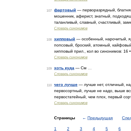
фартовый
— перворазрядный, блатняга
107
мошенник, аферист, знатный, подходящ
таланливый, славный, счастливый, зам
Словарь синонимов
хипповый
— особенный, нарочитый, я
108
попсовый, броский, атомный, кайфовый
хипповый прил., кол во синонимов: 16 •
Словарь синонимов
хоть куда
— См …
109
Словарь синонимов
чего лучше
— лучше нет, отличный, на
110
первосортный, лучше не надо, выше вся
первостатейный, чем плох, первый сор
Словарь синонимов
Страницы
←
Предыдущая
Сле
1
2
3
4
5
6