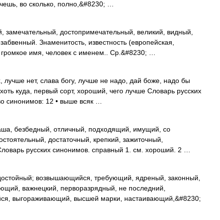
очешь, во сколько, полно,&#8230; …
, замечательный, достопримечательный, великий, видный,
забвенный. Знаменитость, известность (европейская,
 громкое имя, человек с именем.. Ср.&#8230; …
 лучше нет, слава богу, лучше не надо, дай боже, надо бы
 хоть куда, первый сорт, хороший, чего лучше Словарь русских
во синонимов: 12 • выше всяк …
ша, безбедный, отличный, подходящий, имущий, со
состоятельный, достаточный, крепкий, зажиточный,
ловарь русских синонимов. справный 1. см. хороший. 2 …
остойный; возвышающийся, требующий, ядреный, законный,
щий, важнецкий, перворазрядный, не последний,
я, выгораживающий, высшей марки, настаивающий,&#8230;