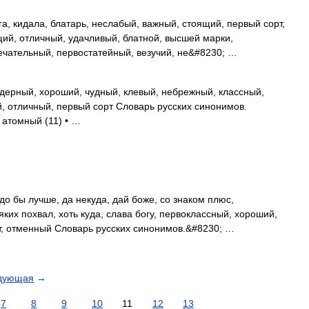
, кидала, блатарь, неслабый, важный, стоящий, первый сорт,
ий, отличный, удачливый, блатной, высшей марки,
ечательный, первостатейный, везучий, не&#8230; …
дерный, хороший, чудный, клевый, небрежный, классный,
, отличный, первый сорт Словарь русских синонимов.
 атомный (11) • …
до бы лучше, да некуда, дай боже, со знаком плюс,
ких похвал, хоть куда, слава богу, первоклассный, хороший,
т, отменный Словарь русских синонимов.&#8230; …
дующая
→
7
8
9
10
11
12
13