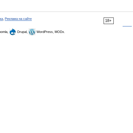
ка
,
Реклама на сайте
18+
omla,
Drupal,
WordPress, MODx.