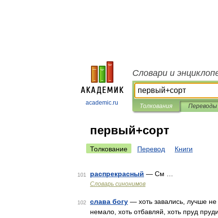
Словари и энциклоп
academic.ru
Толкования
Переводы
первый+сорт
Толкование
Перевод
Книги
распрекрасный
— См …
101
Словарь синонимов
слава богу
— хоть завались, лучше не 
102
немало, хоть отбавляй, хоть пруд пруд