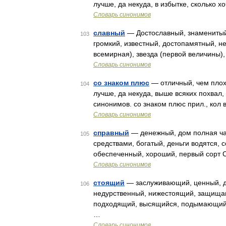
лучше, да некуда, в избытке, сколько х
Словарь синонимов
славный
— Достославный, знаменитый
103
громкий, известный, достопамятный, не
всемирная), звезда (первой величины),
Словарь синонимов
со знаком плюс
— отличный, чем плох,
104
лучше, да некуда, выше всяких похвал,
синонимов. со знаком плюс прил., кол 
Словарь синонимов
справный
— денежный, дом полная ча
105
средствами, богатый, деньги водятся, 
обеспеченный, хороший, первый сорт С
Словарь синонимов
стоящий
— заслуживающий, ценный, д
106
недурственный, нижестоящий, защищаю
подходящий, высящийся, подымающийс
…
Словарь синонимов