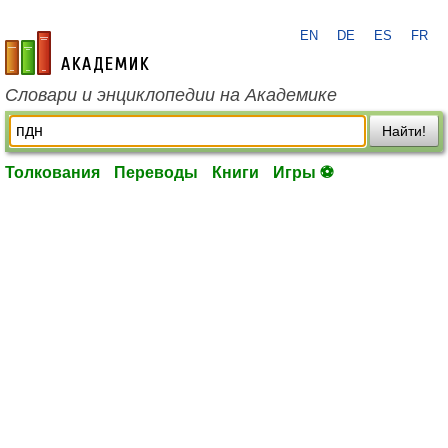
EN
DE
ES
FR
academic.ru
Словари и энциклопедии на Академике
Найти!
Толкования
Переводы
Книги
Игры ⚽