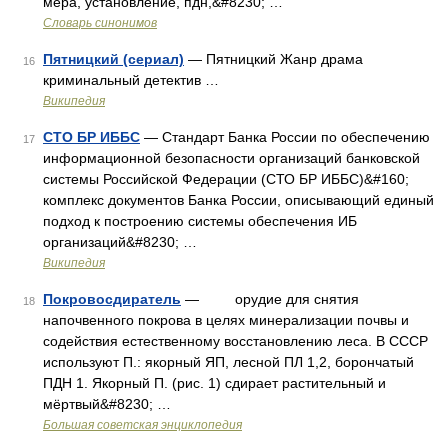
мера, установление, пдн,&#8230; …
Словарь синонимов
Пятницкий (сериал)
— Пятницкий Жанр драма
16
криминальный детектив …
Википедия
СТО БР ИББС
— Стандарт Банка России по обеспечению
17
информационной безопасности организаций банковской
системы Российской Федерации (СТО БР ИББС)&#160;
комплекс документов Банка России, описывающий единый
подход к построению системы обеспечения ИБ
организаций&#8230; …
Википедия
Покровосдиратель
— орудие для снятия
18
напочвенного покрова в целях минерализации почвы и
содействия естественному восстановлению леса. В СССР
используют П.: якорный ЯП, лесной ПЛ 1,2, борончатый
ПДН 1. Якорный П. (рис. 1) сдирает растительный и
мёртвый&#8230; …
Большая советская энциклопедия