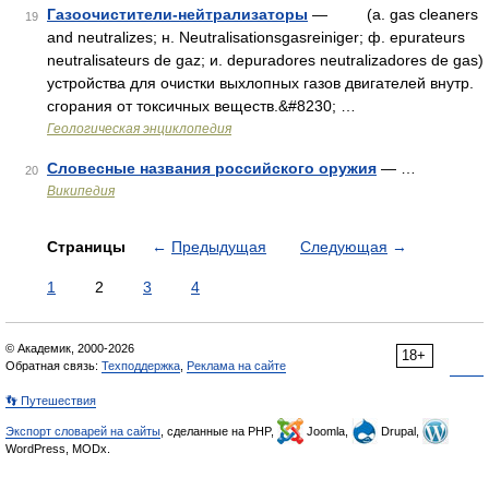
Газоочистители-нейтрализаторы
— (a. gas cleaners
19
and neutralizes; н. Neutralisationsgasreiniger; ф. epurateurs
neutralisateurs de gaz; и. depuradores neutralizadores de gas)
устройства для очистки выхлопных газов двигателей внутр.
сгорания от токсичных веществ.&#8230; …
Геологическая энциклопедия
Словесные названия российского оружия
— …
20
Википедия
Страницы
←
Предыдущая
Следующая
→
1
2
3
4
© Академик, 2000-2026
18+
Обратная связь:
Техподдержка
,
Реклама на сайте
👣 Путешествия
Экспорт словарей на сайты
, сделанные на PHP,
Joomla,
Drupal,
WordPress, MODx.