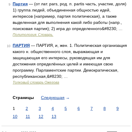
Партия
— (от лат. pars, род. п. partis часть, участие, доля)
9
1) группа людей, объединенная общностью идей,
интересов (например, партия политическая), а также
выделенная для выполнения какой либо работы (напр.,
поисковая партия); 2) игра до определенного&#8230; …
Политология. Словарь.
ПАРТИЯ
— ПАРТИЯ, и, жен. 1. Политическая организация
10
какого н. общественного слоя, выражающая и
защищающая его интересы, руководящая им для
достижения определённых целей и имеющая свою
программу. Парламентские партии. Демократическая,
республиканская,&#8230; …
Толковый словарь Ожегова
Страницы
Следующая
→
1
2
3
4
5
6
7
8
9
10
11
12
13