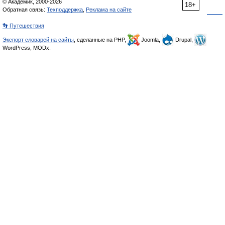
© Академик, 2000-2026
18+
Обратная связь:
Техподдержка
,
Реклама на сайте
👣 Путешествия
Экспорт словарей на сайты
, сделанные на PHP,
Joomla,
Drupal,
WordPress, MODx.