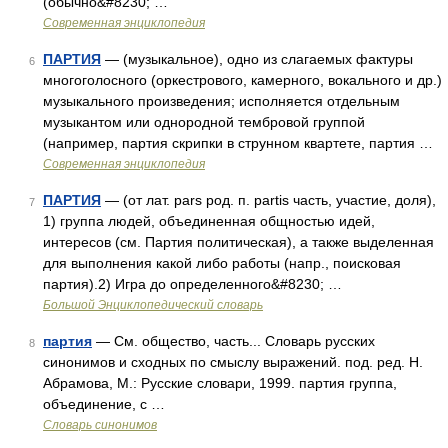
(обычно&#8230; …
Современная энциклопедия
ПАРТИЯ
— (музыкальное), одно из слагаемых фактуры
6
многоголосного (оркестрового, камерного, вокального и др.)
музыкального произведения; исполняется отдельным
музыкантом или однородной тембровой группой
(например, партия скрипки в струнном квартете, партия …
Современная энциклопедия
ПАРТИЯ
— (от лат. pars род. п. partis часть, участие, доля),
7
1) группа людей, объединенная общностью идей,
интересов (см. Партия политическая), а также выделенная
для выполнения какой либо работы (напр., поисковая
партия).2) Игра до определенного&#8230; …
Большой Энциклопедический словарь
партия
— См. общество, часть... Словарь русских
8
синонимов и сходных по смыслу выражений. под. ред. Н.
Абрамова, М.: Русские словари, 1999. партия группа,
объединение, с …
Словарь синонимов