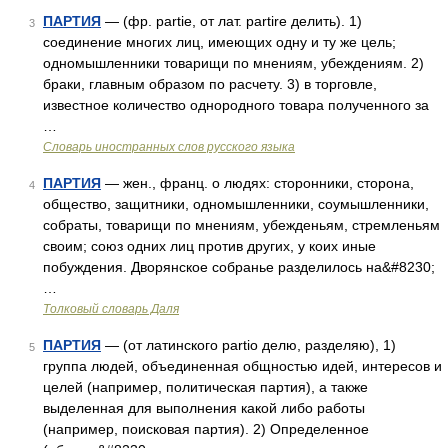
ПАРТИЯ
— (фр. partie, от лат. partire делить). 1)
3
соединение многих лиц, имеющих одну и ту же цель;
одномышленники товарищи по мнениям, убеждениям. 2)
браки, главным образом по расчету. 3) в торговле,
известное количество однородного товара полученного за
…
Словарь иностранных слов русского языка
ПАРТИЯ
— жен., франц. о людях: сторонники, сторона,
4
общество, защитники, одномышленники, соумышленники,
собраты, товарищи по мнениям, убежденьям, стремленьям
своим; союз одних лиц против других, у коих иные
побуждения. Дворянское собранье разделилось на&#8230;
…
Толковый словарь Даля
ПАРТИЯ
— (от латинского partio делю, разделяю), 1)
5
группа людей, объединенная общностью идей, интересов и
целей (например, политическая партия), а также
выделенная для выполнения какой либо работы
(например, поисковая партия). 2) Определенное