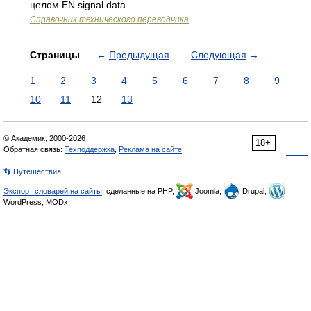
целом EN signal data …
Справочник технического переводчика
Страницы
←
Предыдущая
Следующая
→
1
2
3
4
5
6
7
8
9
10
11
12
13
© Академик, 2000-2026
18+
Обратная связь:
Техподдержка
,
Реклама на сайте
👣 Путешествия
Экспорт словарей на сайты
, сделанные на PHP,
Joomla,
Drupal,
WordPress, MODx.