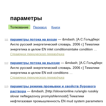
параметры
Толкование
Перевод
Книги
параметры потока на входе
— &mdash; [А.С.Гольдберг.
111
Англо русский энергетический словарь. 2006 г.] Тематики
энергетика в целом EN inlet conditionsintake condition …
Справочник технического переводчика
параметры потока на выходе
— &mdash; [А.С.Гольдберг.
112
Англо русский энергетический словарь. 2006 г.] Тематики
энергетика в целом EN exit conditions …
Справочник технического переводчика
параметры режима промывки и свойств бурового
113
раствора
— &mdash; [http://slovarionline.ru/anglo russkiy
slovar neftegazovoy promyishlennosti/] Тематики
нефтегазовая промышленность EN mud system parameters