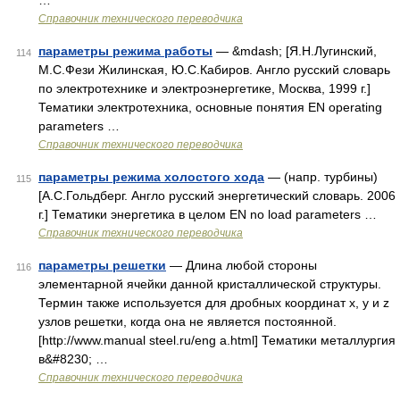
…
Справочник технического переводчика
параметры режима работы
— &mdash; [Я.Н.Лугинский,
114
М.С.Фези Жилинская, Ю.С.Кабиров. Англо русский словарь
по электротехнике и электроэнергетике, Москва, 1999 г.]
Тематики электротехника, основные понятия EN operating
parameters …
Справочник технического переводчика
параметры режима холостого хода
— (напр. турбины)
115
[А.С.Гольдберг. Англо русский энергетический словарь. 2006
г.] Тематики энергетика в целом EN no load parameters …
Справочник технического переводчика
параметры решетки
— Длина любой стороны
116
элементарной ячейки данной кристаллической структуры.
Термин также используется для дробных координат х, у и z
узлов решетки, когда она не является постоянной.
[http://www.manual steel.ru/eng a.html] Тематики металлургия
в&#8230; …
Справочник технического переводчика