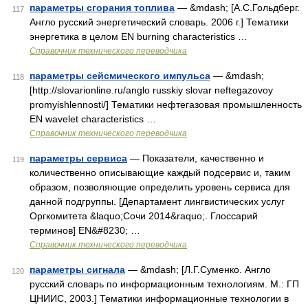
параметры сгорания топлива
— &mdash; [А.С.Гольдберг.
117
Англо русский энергетический словарь. 2006 г.] Тематики
энергетика в целом EN burning characteristics …
Справочник технического переводчика
параметры сейсмического импульса
— &mdash;
118
[http://slovarionline.ru/anglo russkiy slovar neftegazovoy
promyishlennosti/] Тематики нефтегазовая промышленность
EN wavelet characteristics …
Справочник технического переводчика
параметры сервиса
— Показатели, качественно и
119
количественно описывающие каждый подсервис и, таким
образом, позволяющие определить уровень сервиса для
данной подгруппы. [Департамент лингвистических услуг
Оргкомитета &laquo;Сочи 2014&raquo;. Глоссарий
терминов] EN&#8230; …
Справочник технического переводчика
параметры сигнала
— &mdash; [Л.Г.Суменко. Англо
120
русский словарь по информационным технологиям. М.: ГП
ЦНИИС, 2003.] Тематики информационные технологии в