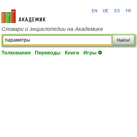
EN
DE
ES
FR
academic.ru
Словари и энциклопедии на Академике
Найти!
Толкования
Переводы
Книги
Игры ⚽