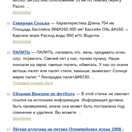
&#160;·&#160;Местоположение 35 км по левому берегу
Распо …
Википедия
Северная Сосьва
— Характеристика Длина 754 км
64
Площадь бассейна 98&#160;300 км² Бассейн Обь &#160;→
Карское море Расход воды 860 м³/с Водоток …
Википедия
ПАЛИТЬ
— ПАЛИТЬ, паливать что, жечь, предавать огню,
65
со(с, по)жигать. Свечей нет у нас, палим лучину. Наши
поехали на овраг, свинью палить, обжигать. У нас по осени
ветошь палят или палят степи, камыши, выжигают. Солнце
жарко палит. * Лихорадка палит.&#8230; …
Толковый словарь Даля
Сборная Венгрии по футболу
— В этой статье не хватает
66
ссылок на источники информации. Информация должна
быть проверяема, иначе она может быть поставлена под
сомнение и удалена. Вы можете …
Википедия
Лёгкая атлетика на летних Олимпийских играх 1908 -
67