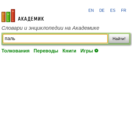
EN
DE
ES
FR
academic.ru
Словари и энциклопедии на Академике
Найти!
Толкования
Переводы
Книги
Игры ⚽