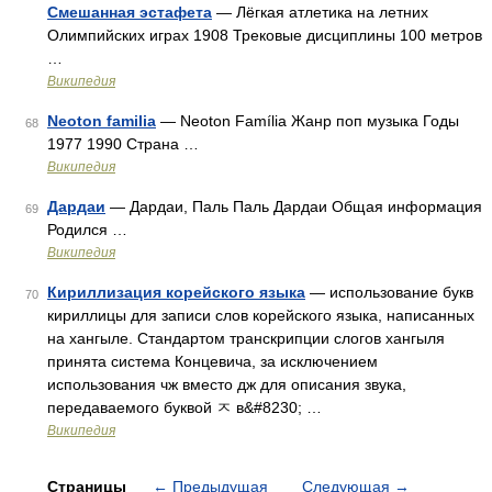
Смешанная эстафета
— Лёгкая атлетика на летних
Олимпийских играх 1908 Трековые дисциплины 100 метров
…
Википедия
Neoton familia
— Neoton Família Жанр поп музыка Годы
68
1977 1990 Страна …
Википедия
Дардаи
— Дардаи, Паль Паль Дардаи Общая информация
69
Родился …
Википедия
Кириллизация корейского языка
— использование букв
70
кириллицы для записи слов корейского языка, написанных
на хангыле. Стандартом транскрипции слогов хангыля
принята система Концевича, за исключением
использования чж вместо дж для описания звука,
передаваемого буквой ㅈ в&#8230; …
Википедия
Страницы
←
Предыдущая
Следующая
→