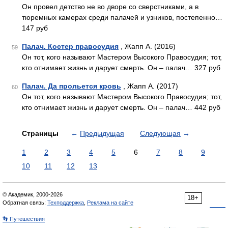
Он провел детство не во дворе со сверстниками, а в
тюремных каме­рах среди палачей и узников, постепенно…
147 руб
Палач. Костер правосудия
, Жапп А. (2016)
59
Он тот, кого называют Мастером Высокого Правосудия; тот,
кто отнимает жизнь и дарует смерть. Он – палач… 327 руб
Палач. Да прольется кровь
, Жапп А. (2017)
60
Он тот, кого называют Мастером Высокого Правосудия; тот,
кто отнимает жизнь и дарует смерть. Он – палач… 442 руб
Страницы
←
Предыдущая
Следующая
→
1
2
3
4
5
6
7
8
9
10
11
12
13
© Академик, 2000-2026
18+
Обратная связь:
Техподдержка
,
Реклама на сайте
👣 Путешествия