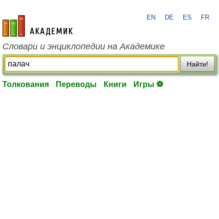
EN
DE
ES
FR
academic.ru
Словари и энциклопедии на Академике
Найти!
Толкования
Переводы
Книги
Игры ⚽