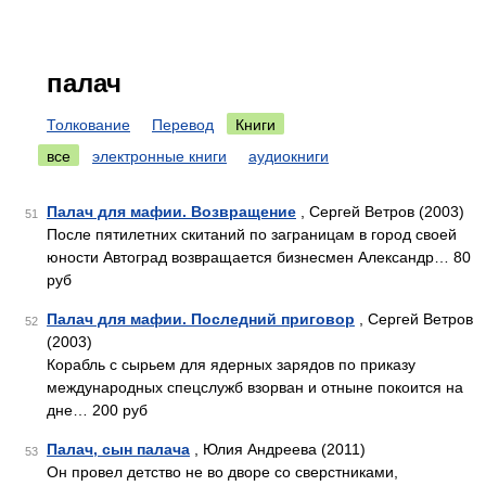
палач
Толкование
Перевод
Книги
все
электронные книги
аудиокниги
Палач для мафии. Возвращение
, Сергей Ветров (2003)
51
После пятилетних скитаний по заграницам в город своей
юности Автоград возвращается бизнесмен Александр… 80
руб
Палач для мафии. Последний приговор
, Сергей Ветров
52
(2003)
Корабль с сырьем для ядерных зарядов по приказу
международных спецслужб взорван и отныне покоится на
дне… 200 руб
Палач, сын палача
, Юлия Андреева (2011)
53
Он провел детство не во дворе со сверстниками,