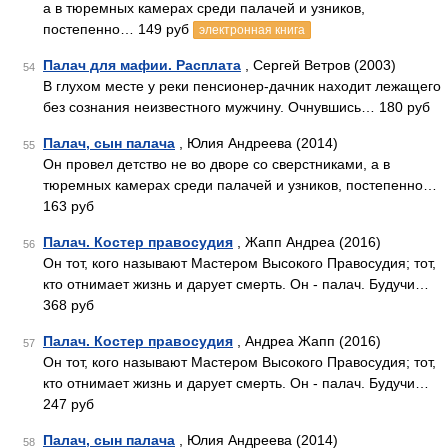
а в тюремных камерах среди палачей и узников,
постепенно… 149 руб
электронная книга
Палач для мафии. Расплата
, Сергей Ветров (2003)
54
В глухом месте у реки пенсионер-дачник находит лежащего
без сознания неизвестного мужчину. Очнувшись… 180 руб
Палач, сын палача
, Юлия Андреева (2014)
55
Он провел детство не во дворе со сверстниками, а в
тюремных каме­рах среди палачей и узников, постепенно…
163 руб
Палач. Костер правосудия
, Жапп Андреа (2016)
56
Он тот, кого называют Мастером Высокого Правосудия; тот,
кто отнимает жизнь и дарует смерть. Он - палач. Будучи…
368 руб
Палач. Костер правосудия
, Андреа Жапп (2016)
57
Он тот, кого называют Мастером Высокого Правосудия; тот,
кто отнимает жизнь и дарует смерть. Он - палач. Будучи…
247 руб
Палач, сын палача
, Юлия Андреева (2014)
58