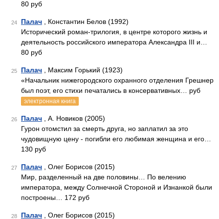
80 руб
Палач
, Константин Белов (1992)
24
Исторический роман-трилогия, в центре которого жизнь и
деятельность российского императора Александра III и…
80 руб
Палач
, Максим Горький (1923)
25
«Начальник нижегородского охранного отделения Грешнер
был поэт, его стихи печатались в консервативных… руб
электронная книга
Палач
, А. Новиков (2005)
26
Гурон отомстил за смерть друга, но заплатил за это
чудовищную цену - погибли его любимая женщина и его…
130 руб
Палач
, Олег Борисов (2015)
27
Мир, разделенный на две половины… По велению
императора, между Солнечной Стороной и Изнанкой были
построены… 172 руб
Палач
, Олег Борисов (2015)
28