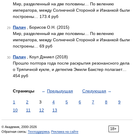
Мир, разделенный на две половины… По велению
императора, между Солнечной Стороной и Изнанкой были
построены… 173.4 руб
Палач
, Борисов О.Н. (2015)
29
Мир, разделенный на две половины… По велению
императора, между Солнечной Стороной и Изнанкой были
построены… 69 руб
Палач
, Коул Дэниел (2018)
30
Прошло полтора года после раскрытия резонансного дела
о Тряпичной кукле, и детектив Эмили Бакстер полагает…
454 руб
Страницы
←
Предыдущая
Следующая
→
1
2
3
4
5
6
7
8
9
10
11
12
13
© Академик, 2000-2026
18+
Обратная связь:
Техподдержка
,
Реклама на сайте