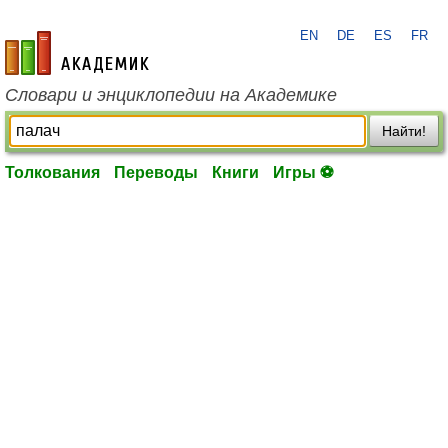
EN
DE
ES
FR
academic.ru
Словари и энциклопедии на Академике
Найти!
Толкования
Переводы
Книги
Игры ⚽