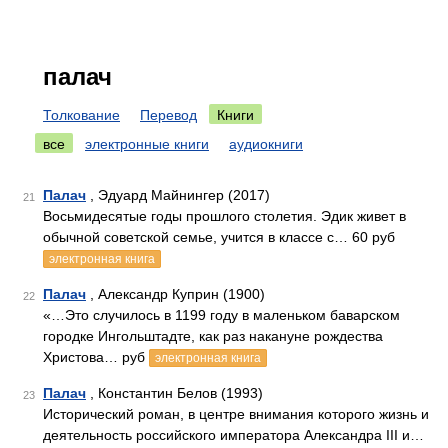
палач
Толкование
Перевод
Книги
все
электронные книги
аудиокниги
Палач
, Эдуард Майнингер (2017)
21
Восьмидесятые годы прошлого столетия. Эдик живет в
обычной советской семье, учится в классе с… 60 руб
электронная книга
Палач
, Александр Куприн (1900)
22
«…Это случилось в 1199 году в маленьком баварском
городке Ингольштадте, как раз накануне рождества
Христова… руб
электронная книга
Палач
, Константин Белов (1993)
23
Исторический роман, в центре внимания которого жизнь и
деятельность российского императора Александра III и…