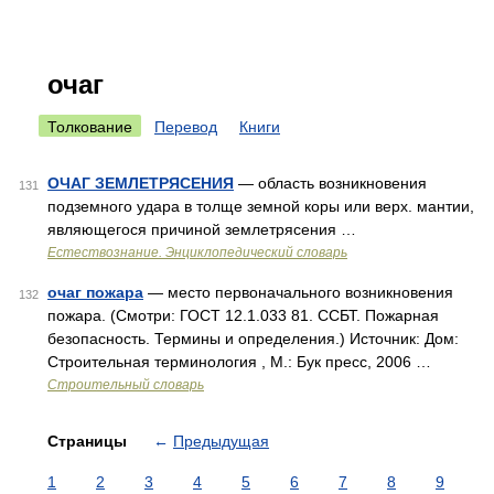
очаг
Толкование
Перевод
Книги
ОЧАГ ЗЕМЛЕТРЯСЕНИЯ
— область возникновения
131
подземного удара в толще земной коры или верх. мантии,
являющегося причиной землетрясения …
Естествознание. Энциклопедический словарь
очаг пожара
— место первоначального возникновения
132
пожара. (Смотри: ГОСТ 12.1.033 81. ССБТ. Пожарная
безопасность. Термины и определения.) Источник: Дом:
Строительная терминология , М.: Бук пресс, 2006 …
Строительный словарь
Страницы
←
Предыдущая
1
2
3
4
5
6
7
8
9