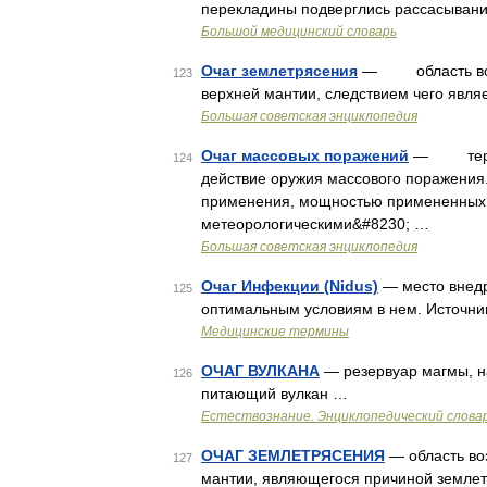
перекладины подверглись рассасывани
Большой медицинский словарь
Очаг землетрясения
— область возни
123
верхней мантии, следствием чего явля
Большая советская энциклопедия
Очаг массовых поражений
— террит
124
действие оружия массового поражения.
применения, мощностью примененных 
метеорологическими&#8230; …
Большая советская энциклопедия
Очаг Инфекции (Nidus)
— место внедр
125
оптимальным условиям в нем. Источни
Медицинские термины
ОЧАГ ВУЛКАНА
— резервуар магмы, н
126
питающий вулкан …
Естествознание. Энциклопедический слова
ОЧАГ ЗЕМЛЕТРЯСЕНИЯ
— область во
127
мантии, являющегося причиной земле