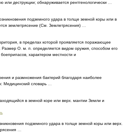
ю или деструкции; обнаруживается рентгенологически …
кновения подземного удара в толще земной коры или в
ется землетрясение (См. Землетрясения) …
ория, в пределах которой проявляется поражающее
 Размер О. м. п. определяется видом оружия, способом его
боеприпасов, характером местности и
ения и размножения бактерий благодаря наиболее
к: Медицинский словарь …
аходящийся в земной коре или верх. мантии Земли и
рь
зникновения подземного удара в толще земной коры или верх.
трясения …