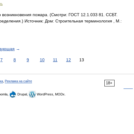
рь
возникновения пожара. (Смотри: ГОСТ 12.1.033 81. ССБТ.
еделения.) Источник: Дом: Строительная терминология , М.:
дующая
→
7
8
9
10
11
12
13
ка
,
Реклама на сайте
18+
omla,
Drupal,
WordPress, MODx.