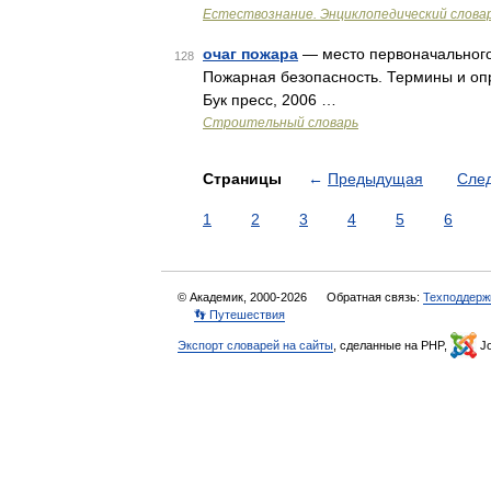
Естествознание. Энциклопедический слова
очаг пожара
— место первоначального 
128
Пожарная безопасность. Термины и опр
Бук пресс, 2006 …
Строительный словарь
Страницы
←
Предыдущая
Сле
1
2
3
4
5
6
© Академик, 2000-2026
Обратная связь:
Техподдерж
👣 Путешествия
Экспорт словарей на сайты
, сделанные на PHP,
Jo