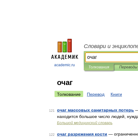
Словари и энциклоп
academic.ru
Толкования
Переводы
очаг
Толкование
Перевод
Книги
очаг массовых санитарных потерь
—
121
находится большое число людей, нуж
Большой медицинский словарь
очаг разрежения кости
— ограниченны
122