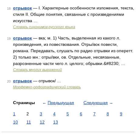
отрывок
— I. Характерные особенности изложения, текста,
18
стиля II. Общие понятия, связанные с произведениями
искусства …
Словарь синонимов русского языка
отрывок
— вка; м. 1) Часть, выделенная из какого л.
19
произведения, из повествования. Отры/вок повести,
романа. Передавать, слушать по радио отрывки из оперетт.
2) только мн.: отры/вки, ов. Отдельные, несвязанные,
разрозненные части чего л. целого; обрывки.&#8230; …
Словарь многих выражений
отрывок
— отрывок/ …
20
Морфемно-орфографический словарь
Страницы
←
Предыдущая
Следующая
→
1
2
3
4
5
6
7
8
9
10
11
12
13