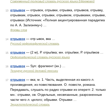
Современный толковый словарь русского языка Ефремовой
отрывок
— отрывок, отрывки, отрывка, отрывков, отрывку,
13
отрывкам, отрывок, отрывки, отрывком, отрывками, отрывке,
отрывках (Источник: «Полная акцентуированная парадигма
по А. А. Зализняку») …
Формы слов
отрывок
— отр ывок, вка …
14
Русский орфографический словарь
отрывок
— (2 м), Р. отры/вка; мн. отры/вки, Р. отры/вков …
15
Орфографический словарь русского языка
отрывок
— Syn: фрагмент (кн.) …
16
Тезаурус русской деловой лексики
отрывок
— вка; м. 1. Часть, выделенная из какого л.
17
произведения, из повествования. О. повести, романа.
Передавать, слушать по радио отрывки из оперетт. 2. только
мн.: отрывки, ов. Отдельные, несвязанные, разрозненные
части чего л. целого; обрывки. Отрывки …
Энциклопедический словарь