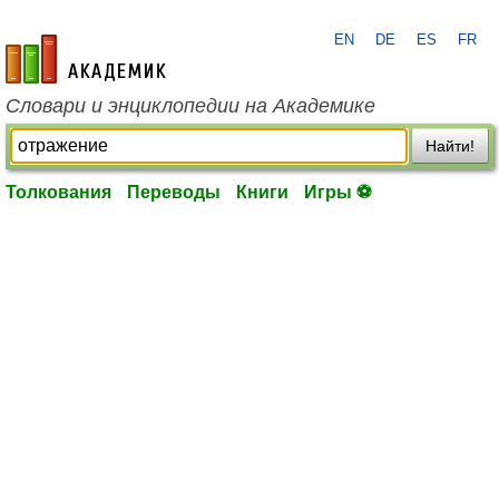
EN
DE
ES
FR
academic.ru
Словари и энциклопедии на Академике
Найти!
Толкования
Переводы
Книги
Игры ⚽