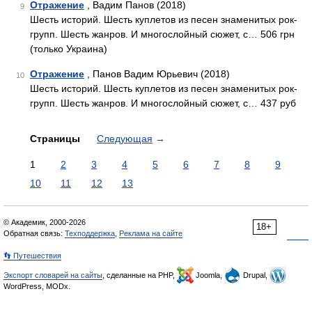
Отражение
, Вадим Панов (2018)
9
Шесть историй. Шесть куплетов из песен знаменитых рок-
групп. Шесть жанров. И многослойный сюжет, с… 506 грн
(только Украина)
Отражение
, Панов Вадим Юрьевич (2018)
10
Шесть историй. Шесть куплетов из песен знаменитых рок-
групп. Шесть жанров. И многослойный сюжет, с… 437 руб
Страницы
Следующая
→
1
2
3
4
5
6
7
8
9
10
11
12
13
© Академик, 2000-2026
18+
Обратная связь:
Техподдержка
,
Реклама на сайте
👣 Путешествия
Экспорт словарей на сайты
, сделанные на PHP,
Joomla,
Drupal,
WordPress, MODx.