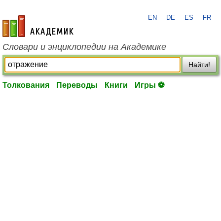
EN
DE
ES
FR
academic.ru
Словари и энциклопедии на Академике
Найти!
Толкования
Переводы
Книги
Игры ⚽