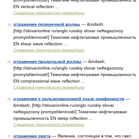
promyishlennosti/] Тематики нефтегазовая промышленность
EN vertical reflection …
Справочник технического переводчика
отражение поперечной волны
— &mdash;
74
[http://slovarionline.ru/anglo russkiy slovar neftegazovoy
promyishlennosti/] Тематики нефтегазовая промышленность
EN shear wave reflection …
Справочник технического переводчика
отражение продольной волны
— &mdash;
75
[http://slovarionline.ru/anglo russkiy slovar neftegazovoy
promyishlennosti/] Тематики нефтегазовая промышленность
EN compressional wave reflection …
Справочник технического переводчика
отражение с сильнонаклонной осью синфазности
—
76
&mdash; [http://slovarionline.ru/anglo russkiy slovar
neftegazovoy promyishlennosti/] Тематики нефтегазовая
промышленность EN steep reflection …
Справочник технического переводчика
отражение света
— Явление, состоящее в том, что свет,
77