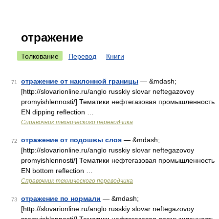
отражение
Толкование
Перевод
Книги
отражение от наклонной границы
— &mdash;
71
[http://slovarionline.ru/anglo russkiy slovar neftegazovoy
promyishlennosti/] Тематики нефтегазовая промышленность
EN dipping reflection …
Справочник технического переводчика
отражение от подошвы слоя
— &mdash;
72
[http://slovarionline.ru/anglo russkiy slovar neftegazovoy
promyishlennosti/] Тематики нефтегазовая промышленность
EN bottom reflection …
Справочник технического переводчика
отражение по нормали
— &mdash;
73
[http://slovarionline.ru/anglo russkiy slovar neftegazovoy