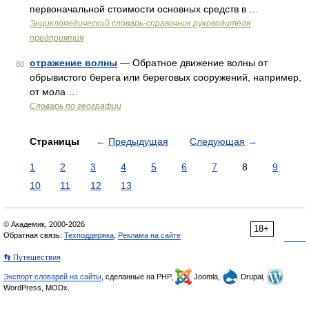
первоначальной стоимости основных средств в …
Энциклопедический словарь-справочник руководителя
предприятия
отражение волны
— Обратное движение волны от
80
обрывистого берега или береговых сооружений, например,
от мола …
Словарь по географии
Страницы
←
Предыдущая
Следующая
→
1
2
3
4
5
6
7
8
9
10
11
12
13
© Академик, 2000-2026
18+
Обратная связь:
Техподдержка
,
Реклама на сайте
👣 Путешествия
Экспорт словарей на сайты
, сделанные на PHP,
Joomla,
Drupal,
WordPress, MODx.