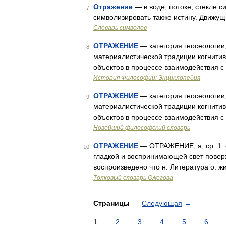
Отражение
— в воде, потоке, стекле
7
символизировать также истину. Движущ
Словарь символов
ОТРАЖЕНИЕ
— категория гносеологии
8
материалистической традиции когнитив
объектов в процессе взаимодействия с
История Философии: Энциклопедия
ОТРАЖЕНИЕ
— категория гносеологии
9
материалистической традиции когнитив
объектов в процессе взаимодействия с
Новейший философский словарь
ОТРАЖЕНИЕ
— ОТРАЖЕНИЕ, я, ср. 1. с
10
гладкой и воспринимающей свет поверхно
воспроизведено что н. Литература о. 
Толковый словарь Ожегова
Страницы
Следующая
→
1
2
3
4
5
6