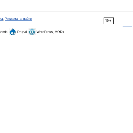
ка
,
Реклама на сайте
18+
omla,
Drupal,
WordPress, MODx.