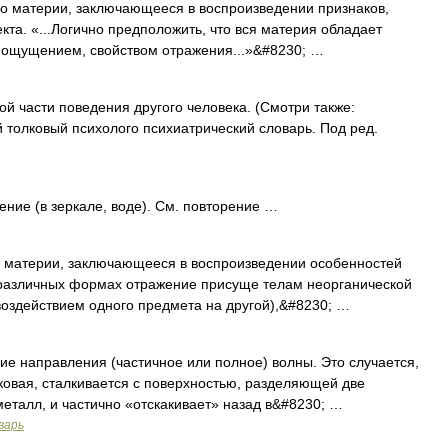
атерии, заключающееся в воспроизведении признаков,
та. «...Логично предположить, что вся материя обладает
с ощущением, свойством отражения...»&#8230; …
й части поведения другого человека. (Смотри также:
й толковый психолого психиатрический словарь. Под ред.
ение (в зеркале, воде). См. повторение …
 материи, заключающееся в воспроизведении особенностей
 различных формах отражение присуще телам неорганической
воздействием одного предмета на другой),&#8230; …
направления (частичное или полное) волны. Это случается,
вуковая, сталкивается с поверхностью, разделяющей две
металл, и частично «отскакивает» назад в&#8230; …
варь