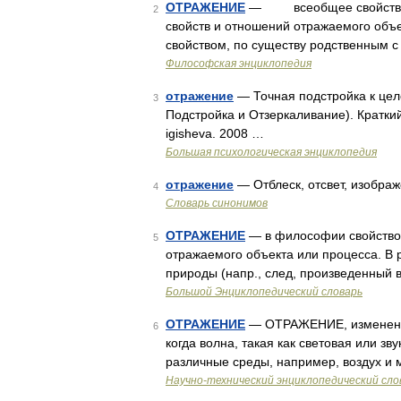
ОТРАЖЕНИЕ
— всеобщее свойство м
2
свойств и отношений отражаемого объек
свойством, по существу родственным 
Философская энциклопедия
отражение
— Точная подстройка к цело
3
Подстройка и Отзеркаливание). Кратки
igisheva. 2008 …
Большая психологическая энциклопедия
отражение
— Отблеск, отсвет, изображ
4
Словарь синонимов
ОТРАЖЕНИЕ
— в философии свойство
5
отражаемого объекта или процесса. В
природы (напр., след, произведенный 
Большой Энциклопедический словарь
ОТРАЖЕНИЕ
— ОТРАЖЕНИЕ, изменение 
6
когда волна, такая как световая или з
различные среды, например, воздух и 
Научно-технический энциклопедический сло