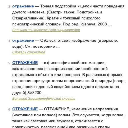
отражение
— Точная подстройка к целой части поведения
3
другого человека. (Смотри также: Подстройка и
Отзеркаливание). Краткий толковый психолого
психиатрический словарь. Под ред. igisheva. 2008 …
Большая психологическая энциклопедия
отражение
— Отблеск, отсвет, изображение (в зеркале,
4
воде). См. повторение …
Словарь синонимов
ОТРАЖЕНИЕ
— в философии свойство материи,
5
заключающееся в воспроизведении особенностей
отражаемого объекта или процесса. В различных формах
отражение присуще телам неорганической природы (напр.,
след, произведенный воздействием одного предмета на
другой),&#8230; …
Большой Энциклопедический словарь
ОТРАЖЕНИЕ
— ОТРАЖЕНИЕ, изменение направления
6
(частичное или полное) волны. Это случается, когда волна,
такая как световая или звуковая, сталкивается с
поверхностью, разделяющей две различные среды,