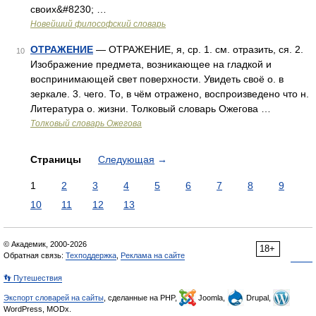
своих&#8230; …
Новейший философский словарь
ОТРАЖЕНИЕ
— ОТРАЖЕНИЕ, я, ср. 1. см. отразить, ся. 2.
10
Изображение предмета, возникающее на гладкой и
воспринимающей свет поверхности. Увидеть своё о. в
зеркале. 3. чего. То, в чём отражено, воспроизведено что н.
Литература о. жизни. Толковый словарь Ожегова …
Толковый словарь Ожегова
Страницы
Следующая
→
1
2
3
4
5
6
7
8
9
10
11
12
13
© Академик, 2000-2026
18+
Обратная связь:
Техподдержка
,
Реклама на сайте
👣 Путешествия
Экспорт словарей на сайты
, сделанные на PHP,
Joomla,
Drupal,
WordPress, MODx.