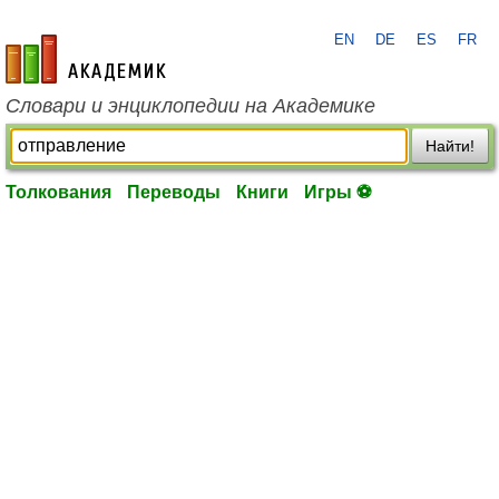
EN
DE
ES
FR
academic.ru
Словари и энциклопедии на Академике
Найти!
Толкования
Переводы
Книги
Игры ⚽