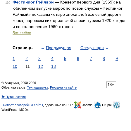
Фестиниог Рэйлвэй
— Конверт первого дня (1969): на
110
юбилейном выпуске марок почтовой службы «Фестиниог
Рэйлвэй» показаны четыре эпохи этой железной дороги
конка, паровозы викторианской эпохи, туризм 1920 х годов
и восстановление 1960 х годов …
Википедия
Страницы
←
Предыдущая
Следующая
→
1
2
3
4
5
6
7
8
9
10
11
12
13
© Академик, 2000-2026
18+
Обратная связь:
Техподдержка
,
Реклама на сайте
👣 Путешествия
Экспорт словарей на сайты
, сделанные на PHP,
Joomla,
Drupal,
WordPress, MODx.