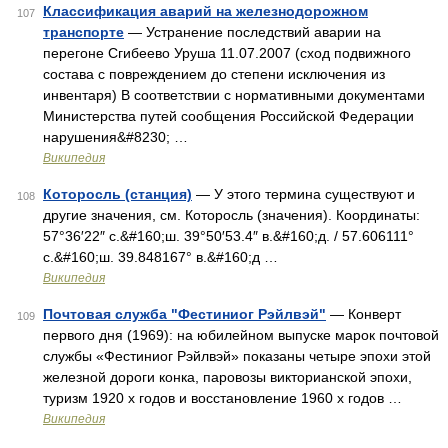
Классификация аварий на железнодорожном
107
транспорте
— Устранение последствий аварии на
перегоне Сгибеево Уруша 11.07.2007 (сход подвижного
состава с повреждением до степени исключения из
инвентаря) В соответствии с нормативными документами
Министерства путей сообщения Российской Федерации
нарушения&#8230; …
Википедия
Которосль (станция)
— У этого термина существуют и
108
другие значения, см. Которосль (значения). Координаты:
57°36′22″ с.&#160;ш. 39°50′53.4″ в.&#160;д. / 57.606111°
с.&#160;ш. 39.848167° в.&#160;д …
Википедия
Почтовая служба "Фестиниог Рэйлвэй"
— Конверт
109
первого дня (1969): на юбилейном выпуске марок почтовой
службы «Фестиниог Рэйлвэй» показаны четыре эпохи этой
железной дороги конка, паровозы викторианской эпохи,
туризм 1920 х годов и восстановление 1960 х годов …
Википедия