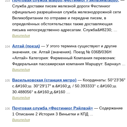
Почтовая служба &laquo;Фестиниог Рэйлвэй&raquo;
—
103
Служба доставки писем железной дороги Фестиниог
официально разрешённая служба железнодорожной сети
Великобритании по отправке и передаче писем, в
определённых обстоятельствах также доставляющая
письма непосредственно адресатам. Служба&#8230; …
Википедия
Алтай (поезд)
— У этого термина существуют и другие
104
значения, см. Алтай (значения). Поезд № 036В/036Н
«Алтай» Категория: Фирменный Компания перевозчик:
Федеральная пассажирская компания Маршрут: Барнаул …
Википедия
Васильковская (станция метро)
— Координаты: 50°23′36″
105
с.&#160;ш. 30°29′17″ в.&#160;д. / 50.393333° с.&#160;ш.
30.488056° в.&#160;д.&#160 …
Википедия
Почтовая служба «Фестиниог Рэйлвэй»
— Содержание
106
1 Описание 2 История 3 Виньетки и КПД …
Википедия