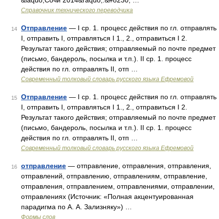
&laquo;Сочи 2014&raquo;.&#8230; …
Справочник технического переводчика
Отправление
— I ср. 1. процесс действия по гл. отправлять
14
I, отправить I, отправляться I 1., 2., отправиться I 2.
Результат такого действия; отправляемый по почте предмет
(письмо, бандероль, посылка и т.п.). II ср. 1. процесс
действия по гл. отправлять II, отп …
Современный толковый словарь русского языка Ефремовой
Отправление
— I ср. 1. процесс действия по гл. отправлять
15
I, отправить I, отправляться I 1., 2., отправиться I 2.
Результат такого действия; отправляемый по почте предмет
(письмо, бандероль, посылка и т.п.). II ср. 1. процесс
действия по гл. отправлять II, отп …
Современный толковый словарь русского языка Ефремовой
отправление
— отправление, отправления, отправления,
16
отправлений, отправлению, отправлениям, отправление,
отправления, отправлением, отправлениями, отправлении,
отправлениях (Источник: «Полная акцентуированная
парадигма по А. А. Зализняку») …
Формы слов