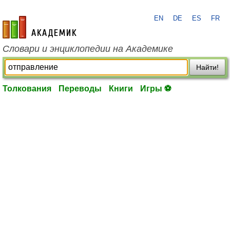
EN
DE
ES
FR
academic.ru
Словари и энциклопедии на Академике
Найти!
Толкования
Переводы
Книги
Игры ⚽