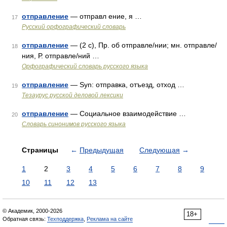
отправление
— отправл ение, я …
17
Русский орфографический словарь
отправление
— (2 с), Пр. об отправле/нии; мн. отправле/
18
ния, Р. отправле/ний …
Орфографический словарь русского языка
отправление
— Syn: отправка, отъезд, отход …
19
Тезаурус русской деловой лексики
отправление
— Социальное взаимодействие …
20
Словарь синонимов русского языка
Страницы
←
Предыдущая
Следующая
→
1
2
3
4
5
6
7
8
9
10
11
12
13
© Академик, 2000-2026
18+
Обратная связь:
Техподдержка
,
Реклама на сайте