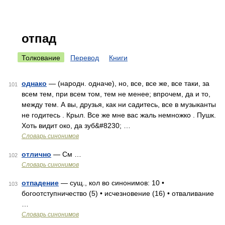
отпад
Толкование
Перевод
Книги
однако
— (народн. одначе), но, все, все же, все таки, за
101
всем тем, при всем том, тем не менее; впрочем, да и то,
между тем. А вы, друзья, как ни садитесь, все в музыканты
не годитесь . Крыл. Все же мне вас жаль немножко . Пушк.
Хоть видит око, да зуб&#8230; …
Словарь синонимов
отлично
— См …
102
Словарь синонимов
отпадение
— сущ., кол во синонимов: 10 •
103
богоотступничество (5) • исчезновение (16) • отваливание
…
Словарь синонимов