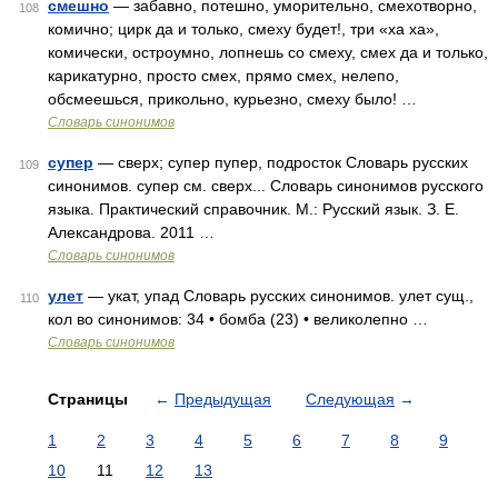
смешно
— забавно, потешно, уморительно, смехотворно,
108
комично; цирк да и только, смеху будет!, три «ха ха»,
комически, остроумно, лопнешь со смеху, смех да и только,
карикатурно, просто смех, прямо смех, нелепо,
обсмеешься, прикольно, курьезно, смеху было! …
Словарь синонимов
супер
— сверх; супер пупер, подросток Словарь русских
109
синонимов. супер см. сверх... Словарь синонимов русского
языка. Практический справочник. М.: Русский язык. З. Е.
Александрова. 2011 …
Словарь синонимов
улет
— укат, упад Словарь русских синонимов. улет сущ.,
110
кол во синонимов: 34 • бомба (23) • великолепно …
Словарь синонимов
Страницы
←
Предыдущая
Следующая
→
1
2
3
4
5
6
7
8
9
10
11
12
13