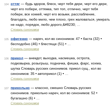
оттяг
— будь здоров, блеск, черт тебя дери, черт его дери,
104
черт его побери, оттяжка, тип топ, отлично, черт тебя
побери, все хоккей, черт его возьми, расслабление,
благодать, любо мило, чем плохо, грех жаловаться, умирать
не надо, порядок, любо дорого,&#8230; …
Словарь синонимов
офигенно
— нареч, кол во синонимов: 47 • баста (32) •
105
бесподобно (46) • блестяще (51) • …
Словарь синонимов
прикол
— анекдот, выходка, насмешка, острота,
106
подковырка, розыгрыш, подначка, фишка, фарс, хохма,
шутка Словарь русских синонимов. прикол сущ., кол во
синонимов: 35 • автоприкол (1) • …
Словарь синонимов
прикольно
— классно, смешно Словарь русских
107
синонимов. прикольно нареч, кол во синонимов: 52 •
бугагашно (6) • …
Словарь синонимов