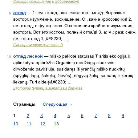
Словарь сокращений и аббревиатур
отпад
— 1. см. отпад; разг. сниж. в зн. межд. Выражает
9
восторг, изумление, восхищение. О., какие кроссовочки! 2.
см. отпад; в функц. сказ. О состоянии крайнего изумления,
восторга. Вот это костюм, полный отпа/д! 3. а; м.; разг. сниж.
см. тж. отпад 1.,&#8230; …
Словарь многих выражений
отпад лесной
— miško paklotė statusas T sritis ekologija ir
10
aplinkotyra apibrėžtis Organinių medžiagų sluoksnis
dirvožemio paviršiuje, susidaręs iš yrančių miško nuokritų
(spyglių, lapų, šakelių, žievės), negyvų žolių, samanų ir kerpių
liekanų. Turi didelę&#8230; …
Ekologijos terminų aiškinamasis žodynas
Страницы
Следующая
→
1
2
3
4
5
6
7
8
9
10
11
12
13