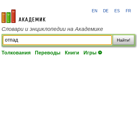
EN
DE
ES
FR
academic.ru
Словари и энциклопедии на Академике
Найти!
Толкования
Переводы
Книги
Игры ⚽