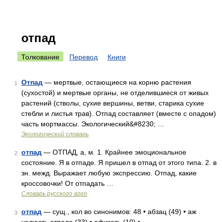
отпад
Толкование
Перевод
Книги
Отпад
— мертвые, остающиеся на корню растения
1
(сухостой) и мертвые органы, не отделившиеся от живых
растений (стволы, сухие вершины, ветви, старика сухие
стебли и листья трав). Отпад составляет (вместе с опадом)
часть мортмассы. Экологический&#8230; …
Экологический словарь
отпад
— ОТПАД, а, м. 1. Крайнее эмоциональное
2
состояние. Я в отпаде. Я пришел в отпад от этого типа. 2. в
зн. межд. Выражает любую экспрессию. Отпад, какие
кроссовочки! От отпадать …
Словарь русского арго
отпад
— сущ., кол во синонимов: 48 • абзац (49) • аж
3