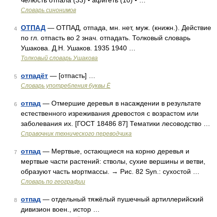
челюсть отпала (33) • афигеть (10) • …
Словарь синонимов
ОТПАД
— ОТПАД, отпада, мн. нет, муж. (книжн.). Действие
4
по гл. отпасть во 2 знач. отпадать. Толковый словарь
Ушакова. Д.Н. Ушаков. 1935 1940 …
Толковый словарь Ушакова
отпадёт
— [отпасть] …
5
Словарь употребления буквы Ё
отпад
— Отмершие деревья в насаждении в результате
6
естественного изреживания древостоя с возрастом или
заболевания их. [ГОСТ 18486 87] Тематики лесоводство …
Справочник технического переводчика
отпад
— Мертвые, остающиеся на корню деревья и
7
мертвые части растений: стволы, сухие вершины и ветви,
образуют часть мортмассы. → Рис. 82 Syn.: сухостой …
Словарь по географии
отпад
— отдельный тяжёлый пушечный артиллерийский
8
дивизион воен., истор …