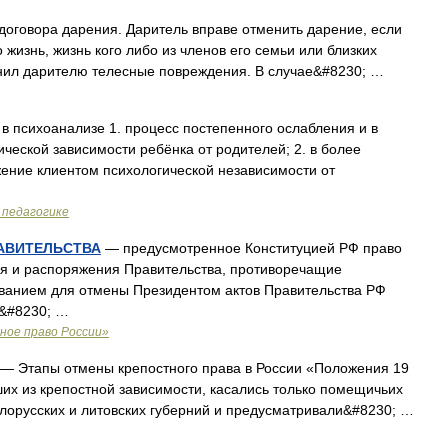
оговора дарения. Даритель вправе отменить дарение, если
жизнь, жизнь кого либо из членов его семьи или близких
нил дарителю телесные повреждения. В случае&#8230; …
в психоанализе 1. процесс постепенного ослабления и в
ческой зависимости ребёнка от родителей; 2. в более
ение клиентом психологической независимости от
 педагогике
АВИТЕЛЬСТВА
— предусмотренное Конституцией РФ право
я и распоряжения Правительства, противоречащие
ванием для отмены Президентом актов Правительства РФ
и&#8230; …
ное право России»
— Этапы отмены крепостного права в России «Положения 19
ших из крепостной зависимости, касались только помещичьих
белорусских и литовских губерний и предусматривали&#8230; …