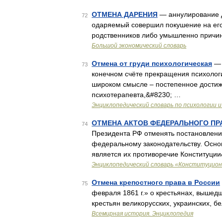
ОТМЕНА ДАРЕНИЯ
— аннулирование д
72
одаряемый совершил покушение на его 
родственников либо умышленно причи
Большой экономический словарь
Отмена от груди психологическая
— 
73
конечном счёте прекращения психологи
широком смысле – постепенное достиж
психотерапевта,&#8230; …
Энциклопедический словарь по психологии и
ОТМЕНА АКТОВ ФЕДЕРАЛЬНОГО ПР
74
Президента РФ отменять постановлени
федеральному законодательству. Осно
является их противоречие Конституци
Энциклопедический словарь «Конституцион
Отмена крепостного права в России
75
февраля 1861 г.» о крестьянах, вышед
крестьян великорусских, украинских, 
Всемирная история. Энциклопедия