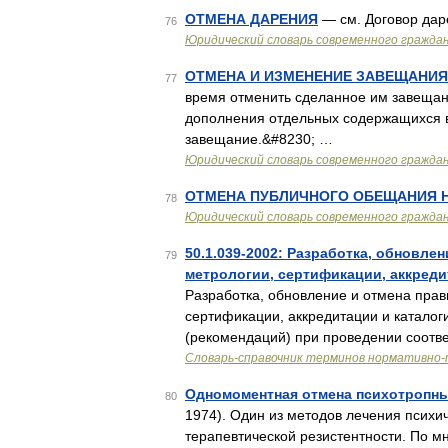
ОТМЕНА ДАРЕНИЯ
— см. Договор да
76
Юридический словарь современного граждан
ОТМЕНА И ИЗМЕНЕНИЕ ЗАВЕЩАНИЯ
77
время отменить сделанное им завещан
дополнения отдельных содержащихся в
завещание.&#8230; …
Юридический словарь современного граждан
ОТМЕНА ПУБЛИЧНОГО ОБЕЩАНИЯ 
78
Юридический словарь современного граждан
50.1.039-2002: Разработка, обновле
79
метрологии, сертификации, аккреди
Разработка, обновление и отмена прав
сертификации, аккредитации и каталог
(рекомендаций) при проведении соот
Словарь-справочник терминов нормативно-
Одномоментная отмена психотропны
80
1974). Один из методов лечения психи
терапевтической резистентности. По м