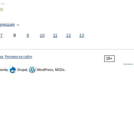
; …
ов
дующая
→
7
8
9
10
11
12
13
ка
,
Реклама на сайте
18+
omla,
Drupal,
WordPress, MODx.