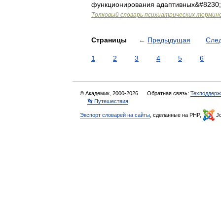
функционирования адаптивных&#8230
Толковый словарь психиатрических термин
Страницы
←
Предыдущая
Сле
1
2
3
4
5
6
© Академик, 2000-2026
Обратная связь:
Техподдерж
👣 Путешествия
Экспорт словарей на сайты
, сделанные на PHP,
Jo