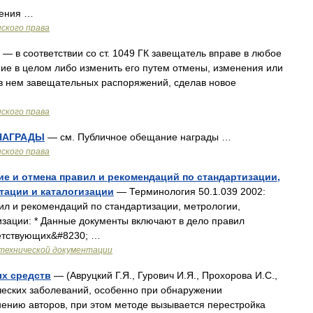
рения …
ского права
— в соответствии со ст. 1049 ГК завещатель вправе в любое
ие в целом либо изменить его путем отмены, изменения или
 нем завещательных распоряжений, сделав новое
ского права
НАГРАДЫ
— см. Публичное обещание награды …
ского права
ние и отмена правил и рекомендаций по стандартизации,
тации и каталогизации
— Терминология 50.1.039 2002:
ил и рекомендаций по стандартизации, метрологии,
изации: * Данные документы включают в дело правил
ветствующих&#8230; …
технической документации
х средств
— (Авруцкий Г.Я., Гурович И.Я., Прохорова И.С.,
ческих заболеваний, особенно при обнаружении
нению авторов, при этом методе вызывается перестройка