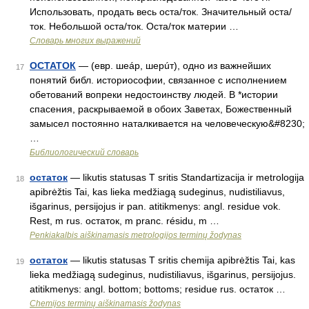
Использовать, продать весь оста/ток. Значительный оста/
ток. Небольшой оста/ток. Оста/ток материи …
Словарь многих выражений
ОСТАТОК
— (евр. шеáр, шерúт), одно из важнейших
17
понятий библ. историософии, связанное с исполнением
обетований вопреки недостоинству людей. В *истории
спасения, раскрываемой в обоих Заветах, Божественный
замысел постоянно наталкивается на человеческую&#8230;
…
Библиологический словарь
остаток
— likutis statusas T sritis Standartizacija ir metrologija
18
apibrėžtis Tai, kas lieka medžiagą sudeginus, nudistiliavus,
išgarinus, persijojus ir pan. atitikmenys: angl. residue vok.
Rest, m rus. остаток, m pranc. résidu, m …
Penkiakalbis aiškinamasis metrologijos terminų žodynas
остаток
— likutis statusas T sritis chemija apibrėžtis Tai, kas
19
lieka medžiagą sudeginus, nudistiliavus, išgarinus, persijojus.
atitikmenys: angl. bottom; bottoms; residue rus. остаток …
Chemijos terminų aiškinamasis žodynas