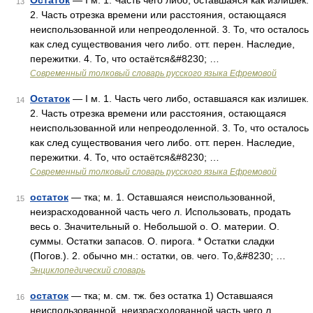
Остаток
— I м. 1. Часть чего либо, оставшаяся как излишек.
13
2. Часть отрезка времени или расстояния, остающаяся
неиспользованной или непреодоленной. 3. То, что осталось
как след существования чего либо. отт. перен. Наследие,
пережитки. 4. То, что остаётся&#8230; …
Современный толковый словарь русского языка Ефремовой
Остаток
— I м. 1. Часть чего либо, оставшаяся как излишек.
14
2. Часть отрезка времени или расстояния, остающаяся
неиспользованной или непреодоленной. 3. То, что осталось
как след существования чего либо. отт. перен. Наследие,
пережитки. 4. То, что остаётся&#8230; …
Современный толковый словарь русского языка Ефремовой
остаток
— тка; м. 1. Оставшаяся неиспользованной,
15
неизрасходованной часть чего л. Использовать, продать
весь о. Значительный о. Небольшой о. О. материи. О.
суммы. Остатки запасов. О. пирога. * Остатки сладки
(Погов.). 2. обычно мн.: остатки, ов. чего. То,&#8230; …
Энциклопедический словарь
остаток
— тка; м. см. тж. без остатка 1) Оставшаяся
16
неиспользованной, неизрасходованной часть чего л.