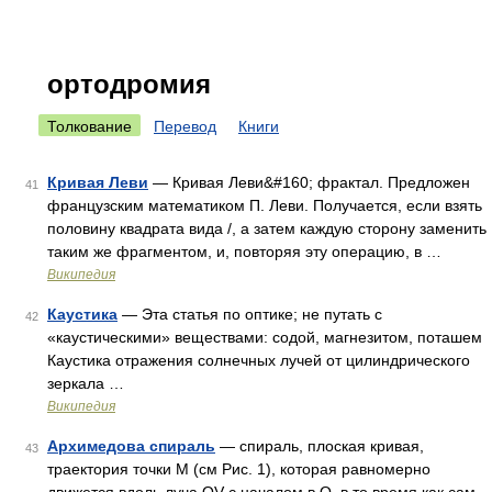
ортодромия
Толкование
Перевод
Книги
Кривая Леви
— Кривая Леви&#160; фрактал. Предложен
41
французским математиком П. Леви. Получается, если взять
половину квадрата вида /, а затем каждую сторону заменить
таким же фрагментом, и, повторяя эту операцию, в …
Википедия
Каустика
— Эта статья по оптике; не путать с
42
«каустическими» веществами: содой, магнезитом, поташем
Каустика отражения солнечных лучей от цилиндрического
зеркала …
Википедия
Архимедова спираль
— спираль, плоская кривая,
43
траектория точки M (см Рис. 1), которая равномерно