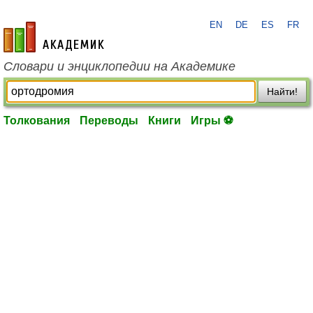
EN
DE
ES
FR
academic.ru
Словари и энциклопедии на Академике
Найти!
Толкования
Переводы
Книги
Игры ⚽