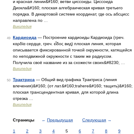
и красная линии&#160; ветви циссоиды. Циссоида
Диокла&#160; плоская алгебраическая кривая третьего
порядка. В декартовой системе координат, где ось абсцисс
направлена по …
Википедия
Кардиоида
— Построение кардиоиды Кардиоида (греч.
49
καρδία сердце, греч. εἶδος вид) плоская линия, которая
описывается фиксированной точкой окружности, катящейся
по неподвижной окружности с таким же радиусом.
Получила своё название из за схожести своих&#8230; …
Википедия
Трактриса
— Общий вид графика Трактриса (линия
50
влечения)&#160; (от лат.&#160;trahere&#160; тащить)&#160;
плоская трансцендентная кривая, для которой длина
отрезка …
Википедия
Страницы
←
Предыдущая
Следующая
→
1
2
3
4
5
6
7
8
9