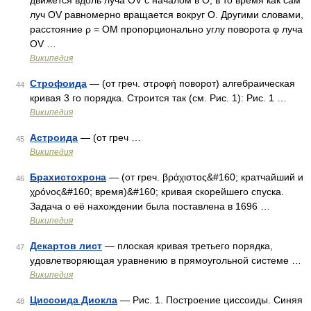
движется вдоль луча OV с началом в O, в то время как сам
луч OV равномерно вращается вокруг O. Другими словами,
расстояние ρ = OM пропорционально углу поворота φ луча
OV …
Википедия
Строфоида
— (от греч. στροφή поворот) алгебраическая
44
кривая 3 го порядка. Строится так (см. Рис. 1): Рис. 1 …
Википедия
Астроида
— (от греч …
45
Википедия
Брахистохрона
— (от греч. βράχιστος&#160; кратчайший и
46
χρόνος&#160; время)&#160; кривая скорейшего спуска.
Задача о её нахождении была поставлена в 1696 …
Википедия
Декартов лист
— плоская кривая третьего порядка,
47
удовлетворяющая уравнению в прямоугольной системе …
Википедия
Циссоида Диокла
— Рис. 1. Построение циссоиды. Синяя
48