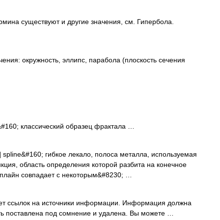
рмина существуют и другие значения, см. Гипербола.
ения: окружность, эллипс, парабола (плоскость сечения
160; классический образец фрактала …
at] spline&#160; гибкое лекало, полоса металла, используемая
кция, область определения которой разбита на конечное
 сплайн совпадает с некоторым&#8230; …
ает ссылок на источники информации. Информация должна
ть поставлена под сомнение и удалена. Вы можете …