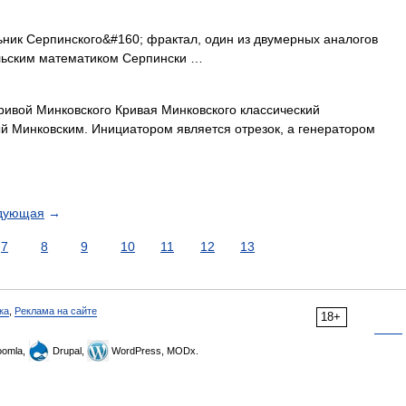
ник Серпинского&#160; фрактал, один из двумерных аналогов
льским математиком Серпински …
ивой Минковского Кривая Минковского классический
й Минковским. Инициатором является отрезок, а генератором
дующая
→
7
8
9
10
11
12
13
ка
,
Реклама на сайте
18+
omla,
Drupal,
WordPress, MODx.