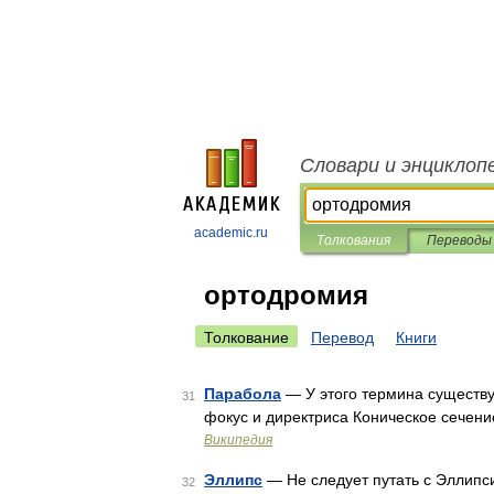
Словари и энциклоп
academic.ru
Толкования
Переводы
ортодромия
Толкование
Перевод
Книги
Парабола
— У этого термина существу
31
фокус и директриса Коническое сечен
Википедия
Эллипс
— Не следует путать с Эллипси
32