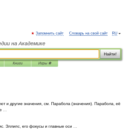
Запомнить сайт
Словарь на свой сайт
RU
едии на Академике
Найти!
Книги
Игры ⚽
ют и другие значения, см. Парабола (значения). Парабола, её
ие …
с. Эллипс, его фокусы и главные оси …