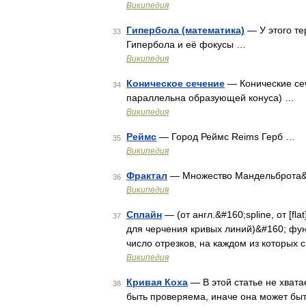
Википедия
Гипербола (математика)
— У этого те
33
Гипербола и её фокусы …
Википедия
Коническое сечение
— Конические сеч
34
параллельна образующей конуса) …
Википедия
Реймс
— Город Реймс Reims Герб …
35
Википедия
Фрактал
— Множество Мандельброта&#
36
Википедия
Сплайн
— (от англ.&#160;spline, от [fl
37
для черчения кривых линий)&#160; фун
число отрезков, на каждом из которых
Википедия
Кривая Коха
— В этой статье не хват
38
быть проверяема, иначе она может бы