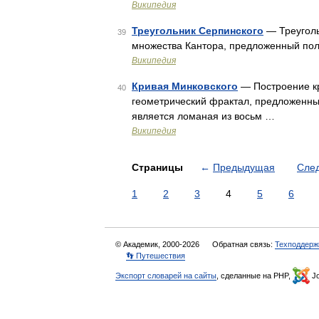
Википедия
Треугольник Серпинского
— Треуголь
39
множества Кантора, предложенный по
Википедия
Кривая Минковского
— Построение кр
40
геометрический фрактал, предложенны
является ломаная из восьм …
Википедия
Страницы
←
Предыдущая
Сле
1
2
3
4
5
6
© Академик, 2000-2026
Обратная связь:
Техподдерж
👣 Путешествия
Экспорт словарей на сайты
, сделанные на PHP,
Jo